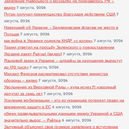
Заявление Навроцкого о москалях не понравилось РФ —
видео
7 августа, 2026
Путин получил преимущество благодаря действиям США
7
августа, 2026
Навроцкий об Украине — бандеровским флагам не место в
Польше
7 августа, 2026
как война в Украине подняла КНДР «с колен»
7 августа, 2026
Трамп ответил на просьбу Зеленского о предоставлении
Украине ракет Patriot (видео)
7 августа, 2026
Языковой закон в Украине — штрафы за нарушение вырастут
до 170 тысяч
7 августа, 2026
Михаил Федоров раскритиковал отсутствие министра
обороны — видео
7 августа, 2026
Увольнение из Верховной Рады — куда исчез 71 народный
депутат за семь лет
7 августа, 2026
Усиление мобилизации — кто из украинцев потеряет право на
временную защиту в ЕС
6 августа, 2026
обмен разведывательными данными между Украиной и США
значительно вырос, — Politico
6 августа, 2026
Залужный объяснил свое громкое заявление о вступлении