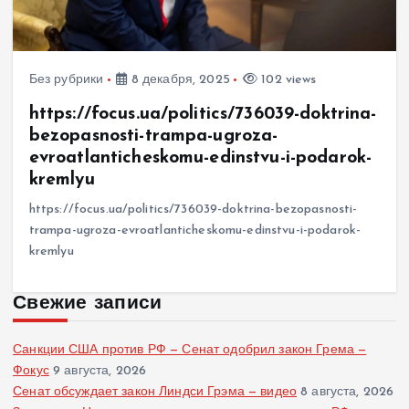
Без рубрики
8 декабря, 2025
102 views
https://focus.ua/politics/736039-doktrina-
bezopasnosti-trampa-ugroza-
evroatlanticheskomu-edinstvu-i-podarok-
kremlyu
https://focus.ua/politics/736039-doktrina-bezopasnosti-
trampa-ugroza-evroatlanticheskomu-edinstvu-i-podarok-
kremlyu
Свежие записи
Санкции США против РФ — Сенат одобрил закон Грема —
Фокус
9 августа, 2026
Сенат обсуждает закон Линдси Грэма — видео
8 августа, 2026