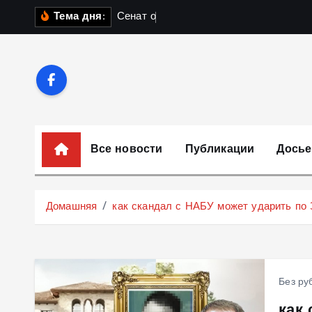
П
С
е
н
а
т
о
б
с
у
ж
д
а
Тема дня:
е
р
е
й
т
и
к
Все новости
Публикации
Досье
с
о
д
Домашняя
как скандал с НАБУ может ударить по
е
р
ж
и
Без ру
м
как
о