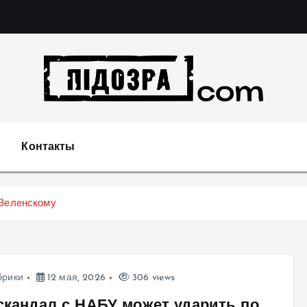
Подозрения и факты преступных действий в экономи
т
Контакты
 Зеленскому
брики
12 мая, 2026
306 views
 скандал с НАБУ может ударить по