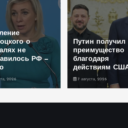
ление
оцкого о
Путин получил
алях не
преимущество
авилось РФ —
благодаря
о
действиям СШ
ста, 2026
7 августа, 2026