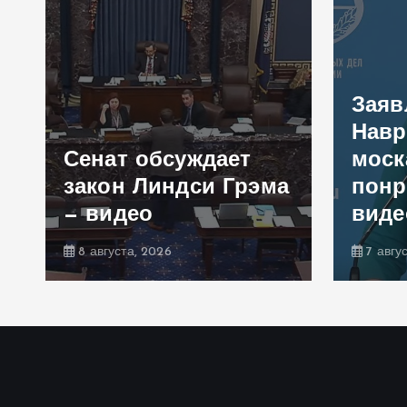
Заяв
Навр
Сенат обсуждает
моск
закон Линдси Грэма
понр
— видео
виде
8 августа, 2026
7 авгу