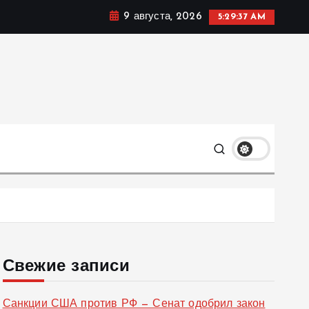
9 августа, 2026
5:29:38 AM
ке, политике и социальных сферах жизни Украины и не
олько
Свежие записи
Санкции США против РФ — Сенат одобрил закон