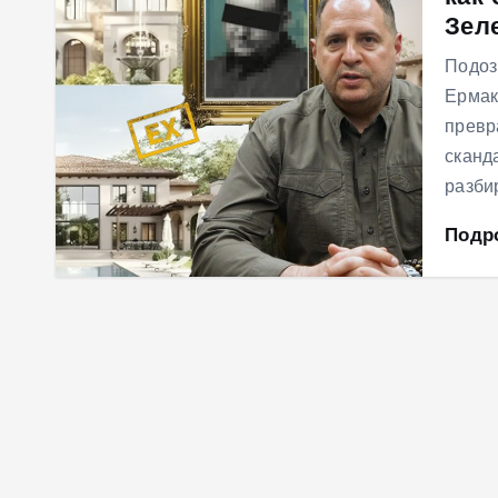
Зел
м
у
Подоз
Ермак
превр
сканд
разби
Подр