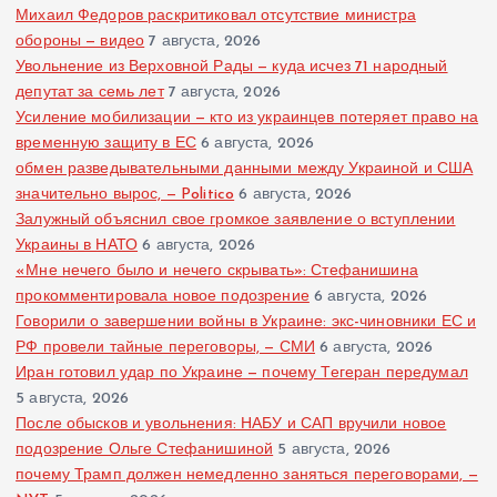
я
Михаил Федоров раскритиковал отсутствие министра
обороны — видео
7 августа, 2026
з
Увольнение из Верховной Рады — куда исчез 71 народный
депутат за семь лет
7 августа, 2026
Усиление мобилизации — кто из украинцев потеряет право на
а
временную защиту в ЕС
6 августа, 2026
обмен разведывательными данными между Украиной и США
п
значительно вырос, — Politico
6 августа, 2026
Залужный объяснил свое громкое заявление о вступлении
и
Украины в НАТО
6 августа, 2026
«Мне нечего было и нечего скрывать»: Стефанишина
с
прокомментировала новое подозрение
6 августа, 2026
Говорили о завершении войны в Украине: экс-чиновники ЕС и
е
РФ провели тайные переговоры, — СМИ
6 августа, 2026
Иран готовил удар по Украине — почему Тегеран передумал
й
5 августа, 2026
После обысков и увольнения: НАБУ и САП вручили новое
подозрение Ольге Стефанишиной
5 августа, 2026
почему Трамп должен немедленно заняться переговорами, —