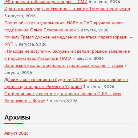
РФ провели тайные переговоры, — СМИ
6 августа, 2026
Иран готовил удар по Украине — почему Тегеран передумал
5 августа, 2026
После обысков и увольнения: НАБУ и САП вручили новое
подозрение Ольге Стефанишиной
5 августа, 2026
почему Трамп должен немедленно заняться переговорами, —
NYT
5 августа, 2026
«Никогда не вступим»: Залужный сделал громкое заявление
о перспективах Украины в НАТО
4 августа, 2026
Зеленский уволил еще шесть украинских послов, — указы
4
августа, 2026
До зимы соглашения не будет: в США сделали заявление о
производстве ракет Patriot в Украине
3 августа, 2026
Стефанишина уволена с должности посла в США — указ
Зеленского — Фокус
3 августа, 2026
Архивы
Август 2026