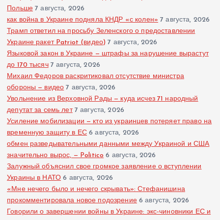
Польше
7 августа, 2026
как война в Украине подняла КНДР «с колен»
7 августа, 2026
Трамп ответил на просьбу Зеленского о предоставлении
Украине ракет Patriot (видео)
7 августа, 2026
Языковой закон в Украине — штрафы за нарушение вырастут
до 170 тысяч
7 августа, 2026
Михаил Федоров раскритиковал отсутствие министра
обороны — видео
7 августа, 2026
Увольнение из Верховной Рады — куда исчез 71 народный
депутат за семь лет
7 августа, 2026
Усиление мобилизации — кто из украинцев потеряет право на
временную защиту в ЕС
6 августа, 2026
обмен разведывательными данными между Украиной и США
значительно вырос, — Politico
6 августа, 2026
Залужный объяснил свое громкое заявление о вступлении
Украины в НАТО
6 августа, 2026
«Мне нечего было и нечего скрывать»: Стефанишина
прокомментировала новое подозрение
6 августа, 2026
Говорили о завершении войны в Украине: экс-чиновники ЕС и