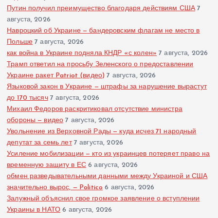
Путин получил преимущество благодаря действиям США
7
августа, 2026
Навроцкий об Украине — бандеровским флагам не место в
Польше
7 августа, 2026
как война в Украине подняла КНДР «с колен»
7 августа, 2026
Трамп ответил на просьбу Зеленского о предоставлении
Украине ракет Patriot (видео)
7 августа, 2026
Языковой закон в Украине — штрафы за нарушение вырастут
до 170 тысяч
7 августа, 2026
Михаил Федоров раскритиковал отсутствие министра
обороны — видео
7 августа, 2026
Увольнение из Верховной Рады — куда исчез 71 народный
депутат за семь лет
7 августа, 2026
Усиление мобилизации — кто из украинцев потеряет право на
временную защиту в ЕС
6 августа, 2026
обмен разведывательными данными между Украиной и США
значительно вырос, — Politico
6 августа, 2026
Залужный объяснил свое громкое заявление о вступлении
Украины в НАТО
6 августа, 2026