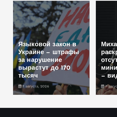
Языковой закон в
Миха
о
Украине — штрафы
раск
за нарушение
отсу
вырастут до 170
мини
тысяч
— ви
7 августа, 2026
7 авгу