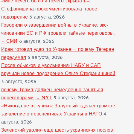
«Мне нечего было и нечего скрывать»:
Стефанишина прокомментировала новое
подозрение
6 августа, 2026
Говорили о завершении войны в Украине: экс-
чиновники ЕС и РФ провели тайные переговоры,
— СМИ
6 августа, 2026
Иран готовил удар по Украине — почему Тегеран
передумал
5 августа, 2026
После обысков и увольнения: НАБУ и САП
вручили новое подозрение Ольге Стефанишиной
5 августа, 2026
почему Трамп должен немедленно заняться
переговорами, — NYT
5 августа, 2026
«Никогда не вступим»: Залужный сделал громкое
заявление о перспективах Украины в НАТО
4
августа, 2026
Зеленский уволил еще шесть украинских послов,