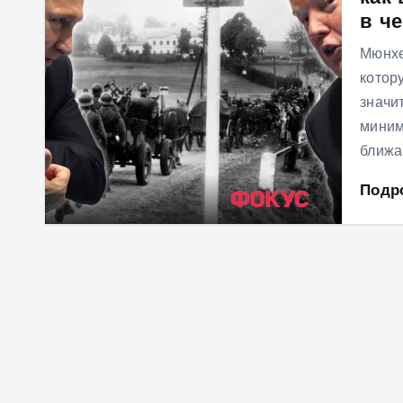
в ч
м
у
Мюнхе
котор
значи
миним
ближа
Подр