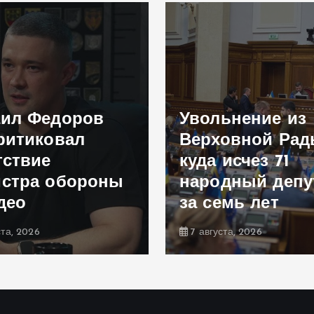
ил Федоров
Увольнение из
ритиковал
Верховной Рад
тствие
куда исчез 71
стра обороны
народный депу
део
за семь лет
ста, 2026
7 августа, 2026