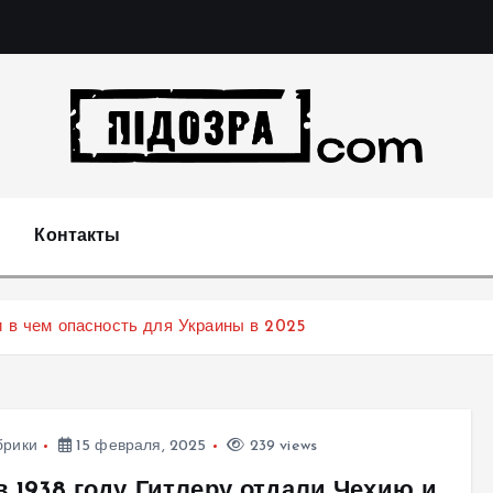
Подозрения и факты преступных действий в экономи
т
Контакты
и в чем опасность для Украины в 2025
брики
15 февраля, 2025
239 views
в 1938 году Гитлеру отдали Чехию и