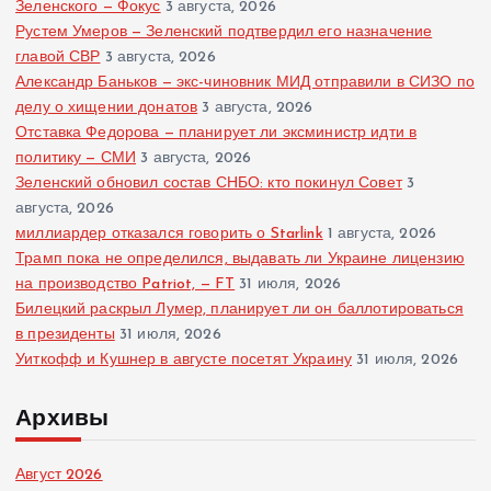
Зеленского — Фокус
3 августа, 2026
Рустем Умеров — Зеленский подтвердил его назначение
главой СВР
3 августа, 2026
Александр Баньков — экс-чиновник МИД отправили в СИЗО по
делу о хищении донатов
3 августа, 2026
Отставка Федорова — планирует ли эксминистр идти в
политику — СМИ
3 августа, 2026
Зеленский обновил состав СНБО: кто покинул Совет
3
августа, 2026
миллиардер отказался говорить о Starlink
1 августа, 2026
Трамп пока не определился, выдавать ли Украине лицензию
на производство Patriot, — FT
31 июля, 2026
Билецкий раскрыл Лумер, планирует ли он баллотироваться
в президенты
31 июля, 2026
Уиткофф и Кушнер в августе посетят Украину
31 июля, 2026
Архивы
Август 2026