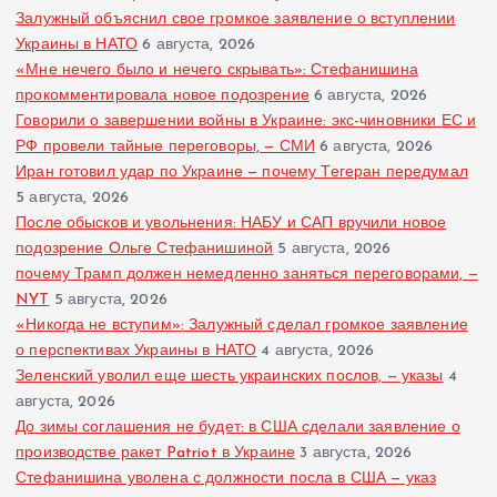
Залужный объяснил свое громкое заявление о вступлении
Украины в НАТО
6 августа, 2026
«Мне нечего было и нечего скрывать»: Стефанишина
прокомментировала новое подозрение
6 августа, 2026
Говорили о завершении войны в Украине: экс-чиновники ЕС и
РФ провели тайные переговоры, — СМИ
6 августа, 2026
Иран готовил удар по Украине — почему Тегеран передумал
5 августа, 2026
После обысков и увольнения: НАБУ и САП вручили новое
подозрение Ольге Стефанишиной
5 августа, 2026
почему Трамп должен немедленно заняться переговорами, —
NYT
5 августа, 2026
«Никогда не вступим»: Залужный сделал громкое заявление
о перспективах Украины в НАТО
4 августа, 2026
Зеленский уволил еще шесть украинских послов, — указы
4
августа, 2026
До зимы соглашения не будет: в США сделали заявление о
производстве ракет Patriot в Украине
3 августа, 2026
Стефанишина уволена с должности посла в США — указ