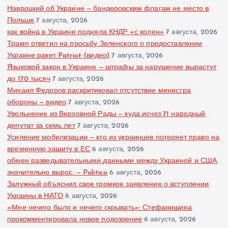
Навроцкий об Украине — бандеровским флагам не место в
Польше
7 августа, 2026
как война в Украине подняла КНДР «с колен»
7 августа, 2026
Трамп ответил на просьбу Зеленского о предоставлении
Украине ракет Patriot (видео)
7 августа, 2026
Языковой закон в Украине — штрафы за нарушение вырастут
до 170 тысяч
7 августа, 2026
Михаил Федоров раскритиковал отсутствие министра
обороны — видео
7 августа, 2026
Увольнение из Верховной Рады — куда исчез 71 народный
депутат за семь лет
7 августа, 2026
Усиление мобилизации — кто из украинцев потеряет право на
временную защиту в ЕС
6 августа, 2026
обмен разведывательными данными между Украиной и США
значительно вырос, — Politico
6 августа, 2026
Залужный объяснил свое громкое заявление о вступлении
Украины в НАТО
6 августа, 2026
«Мне нечего было и нечего скрывать»: Стефанишина
прокомментировала новое подозрение
6 августа, 2026