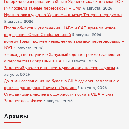
Говорили о завершении войны в Украине: экс-чиновники ЕС и
РФ провели тайные переговоры, — СМИ
6 августа, 2026
Иран готовил удар по Украине — почему Тегеран передумал
5 августа, 2026
После обысков и увольнения: НАБУ и САП вручили новое
подозрение Ольге Стефанишиной
5 августа, 2026
почему Трамп должен немедленно заняться переговорами, —
NYT
5 августа, 2026
«Никогда не вступим»: Залужный сделал громкое заявление
о перспективах Украины в НАТО
4 августа, 2026
Зеленский уволил еще шесть украинских послов, — указы
4
августа, 2026
До зимы соглашения не будет: в США сделали заявление о
производстве ракет Patriot в Украине
3 августа, 2026
Стефанишина уволена с должности посла в США — указ
Зеленского — Фокус
3 августа, 2026
Архивы