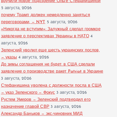
вручили новое подозрение Ольге Стефанишиной
5 августа, 2026
почему Трамп должен немедленно заняться
переговорами, — NYT
5 августа, 2026
«Никогда не вступим»: Залужный сделал громкое
заявление о перспективах Украины в НАТО
4
августа, 2026
Зеленский уволил еще шесть украинских послов,
— указы
4 августа, 2026
До зимы соглашения не будет: в США сделали
заявление о производстве ракет Patriot в Украине
3 августа, 2026
Стефанишина уволена с должности посла в США
— указ Зеленского — Фокус
3 августа, 2026
Рустем Умеров — Зеленский подтвердил его
назначение главой СВР
3 августа, 2026
Александр Баньков — экс-чиновник МИД