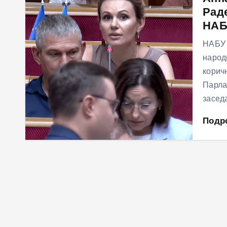
Раде
м
НАБ
у
НАБУ 
народ
корич
Парла
засед
Подр