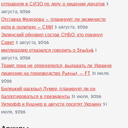
отправили в СИЗО по делу о хищении донатов
3
августа, 2026
Отставка Федорова — планирует ли эксминистр
идти в политику — СМИ
3 августа, 2026
Зеленский обновил состав СНБО: кто покинул
Совет
3 августа, 2026
миллиардер отказался говорить о Starlink
1
августа, 2026
Трамп пока не определился, выдавать ли Украине
лицензию на производство Patriot, — FT
31 июля,
2026
Билецкий раскрыл Лумер, планирует ли он
баллотироваться в президенты
31 июля, 2026
Уиткофф и Кушнер в августе посетят Украину
31
июля, 2026