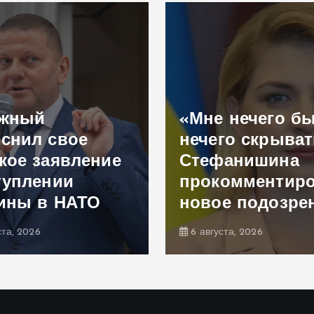
ужный
«Мне нечего б
снил свое
нечего скрыват
кое заявление
Стефанишина
туплении
прокомментир
ины в НАТО
новое подозре
ста, 2026
6 августа, 2026