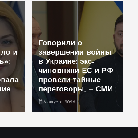
Говорили о
ыло и
завершении войны
ь»:
в Украине: экс-
чиновники ЕС и РФ
овала
провели тайные
ние
переговоры, — СМИ
6 августа, 2026