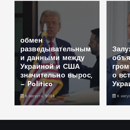
обмен
разведывательным
Зал
и данными между
объя
Украиной и США
гром
значительно вырос,
о вс
— Politico
Укра
6 августа, 2026
6 авгу