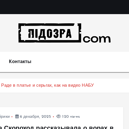
Подозрения и факты преступных действий в экономи
т
Контакты
 Раде в платье и серьгах, как на видео НАБУ
брики
6 декабря, 2025
120 views
а Скороход рассказывала о ворах в