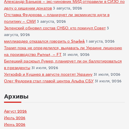
Александр Баньков — экс-чиновник МИД отправили в СИЗО по
делу о хищении донатов
3 августа, 2026
Отставка Федорова — планирует ли эксминистр идти в
политику — СМИ
3 августа, 2026
Зеленский обновил состав СНБО: кто покинул Совет
3
августа, 2026
миллиардер отказался говорить о Starlink
1 августа, 2026
Трамп пока не определился, выдавать ли Украине лицензию
на производство Patriot, — FT
31 июля, 2026
Билецкий раскрыл Лумер, планирует ли он баллотироваться
в президенты
31 июля, 2026
Уиткофф и Кушнер в августе посетят Украину
31 июля, 2026
Олег Федорив стал главой центра Альфа СБУ
31 июля, 2026
Архивы
Август 2026
Июль 2026
Июнь 2026