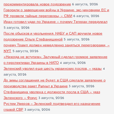
прокомментировала новое подозрение
6 августа, 2026
Говорили о завершении войны в Украине: экс-чиновники ЕС и
РФ провели тайные переговоры, — СМИ
6 августа, 2026
Иран готовил удар по Украине — почему Тегеран передумал
5 августа, 2026
После обысков и увольнения: НАБУ и САП вручили новое
подозрение Ольге Стефанишиной
5 августа, 2026
почему Трамп должен немедленно заняться переговорами, —
NYT
5 августа, 2026
«Никогда не вступим»: Залужный сделал громкое заявление
о перспективах Украины в НАТО
4 августа, 2026
Зеленский уволил еще шесть украинских послов, — указы
4
августа, 2026
До зимы соглашения не будет: в США сделали заявление о
производстве ракет Patriot в Украине
3 августа, 2026
Стефанишина уволена с должности посла в США — указ
Зеленского — Фокус
3 августа, 2026
Рустем Умеров — Зеленский подтвердил его назначение
главой СВР
3 августа, 2026