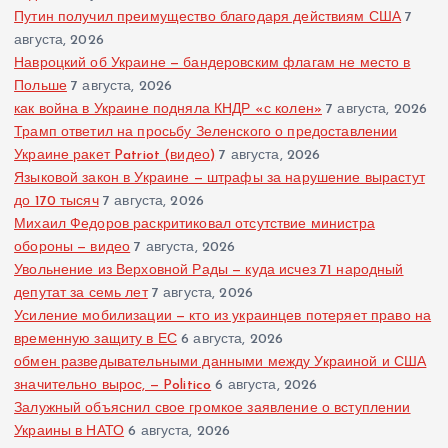
Путин получил преимущество благодаря действиям США
7
августа, 2026
Навроцкий об Украине — бандеровским флагам не место в
Польше
7 августа, 2026
как война в Украине подняла КНДР «с колен»
7 августа, 2026
Трамп ответил на просьбу Зеленского о предоставлении
Украине ракет Patriot (видео)
7 августа, 2026
Языковой закон в Украине — штрафы за нарушение вырастут
до 170 тысяч
7 августа, 2026
Михаил Федоров раскритиковал отсутствие министра
обороны — видео
7 августа, 2026
Увольнение из Верховной Рады — куда исчез 71 народный
депутат за семь лет
7 августа, 2026
Усиление мобилизации — кто из украинцев потеряет право на
временную защиту в ЕС
6 августа, 2026
обмен разведывательными данными между Украиной и США
значительно вырос, — Politico
6 августа, 2026
Залужный объяснил свое громкое заявление о вступлении
Украины в НАТО
6 августа, 2026