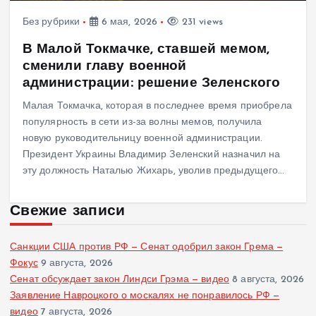
Без рубрики
6 мая, 2026
231 views
В Малой Токмачке, ставшей мемом,
сменили главу военной
администрации: решение Зеленского
Малая Токмачка, которая в последнее время приобрела
популярность в сети из-за волны мемов, получила
новую руководительницу военной администрации.
Президент Украины Владимир Зеленский назначил на
эту должность Наталью Жихарь, уволив предыдущего…
Свежие записи
Санкции США против РФ — Сенат одобрил закон Грема —
Фокус
9 августа, 2026
Сенат обсуждает закон Линдси Грэма — видео
8 августа, 2026
Заявление Навроцкого о москалях не понравилось РФ —
видео
7 августа, 2026