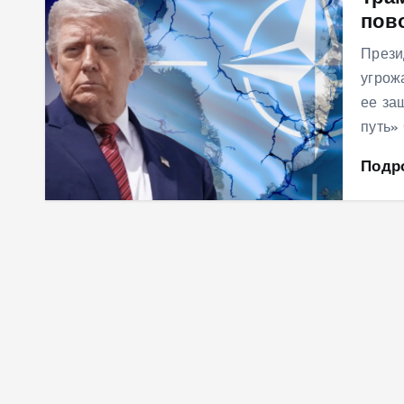
пов
м
у
Прези
угрож
ее за
путь»
Подр