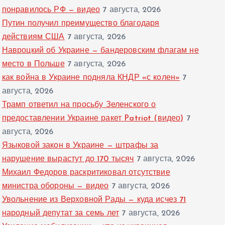
понравилось РФ — видео
7 августа, 2026
Путин получил преимущество благодаря
действиям США
7 августа, 2026
Навроцкий об Украине — бандеровским флагам не
место в Польше
7 августа, 2026
как война в Украине подняла КНДР «с колен»
7
августа, 2026
Трамп ответил на просьбу Зеленского о
предоставлении Украине ракет Patriot (видео)
7
августа, 2026
Языковой закон в Украине — штрафы за
нарушение вырастут до 170 тысяч
7 августа, 2026
Михаил Федоров раскритиковал отсутствие
министра обороны — видео
7 августа, 2026
Увольнение из Верховной Рады — куда исчез 71
народный депутат за семь лет
7 августа, 2026