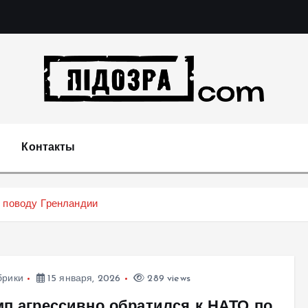
Подозрения и факты преступных действий в экономи
т
Контакты
 поводу Гренландии
брики
15 января, 2026
289 views
мп агрессивно обратился к НАТО по