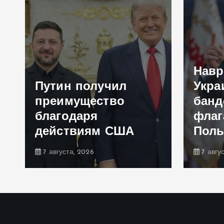
Навр
Путин получил
Укра
преимущество
банд
благодаря
флаг
действиям США
Пол
7 августа, 2026
7 авгу