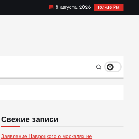
8 августа, 2026
10:14:19 PM
ке, политике и социальных сферах жизни Украины и не
олько
Свежие записи
Заявление Навроцкого о москалях не