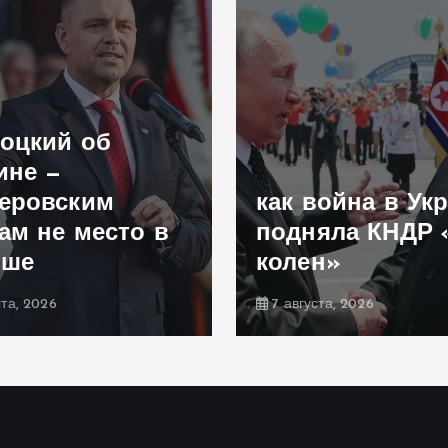
оцкий об
ине —
еровским
как война в Ук
ам не место в
подняла КНДР 
ьше
колен»
ста, 2026
7 августа, 2026