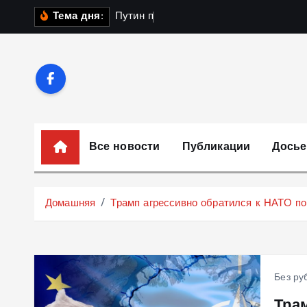
П
П
у
т
и
н
п
о
л
у
ч
и
л
Тема дня:
е
р
е
й
т
и
к
Все новости
Публикации
Досье
с
о
д
Домашняя
Трамп агрессивно обратился к НАТО по
е
р
ж
и
Без ру
м
Тра
о