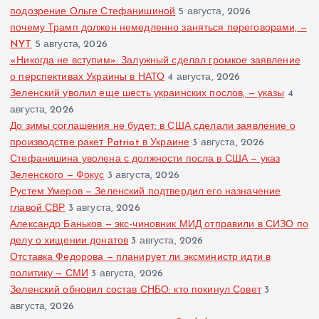
подозрение Ольге Стефанишиной
5 августа, 2026
почему Трамп должен немедленно заняться переговорами, —
NYT
5 августа, 2026
«Никогда не вступим»: Залужный сделал громкое заявление
о перспективах Украины в НАТО
4 августа, 2026
Зеленский уволил еще шесть украинских послов, — указы
4
августа, 2026
До зимы соглашения не будет: в США сделали заявление о
производстве ракет Patriot в Украине
3 августа, 2026
Стефанишина уволена с должности посла в США — указ
Зеленского — Фокус
3 августа, 2026
Рустем Умеров — Зеленский подтвердил его назначение
главой СВР
3 августа, 2026
Александр Баньков — экс-чиновник МИД отправили в СИЗО по
делу о хищении донатов
3 августа, 2026
Отставка Федорова — планирует ли эксминистр идти в
политику — СМИ
3 августа, 2026
Зеленский обновил состав СНБО: кто покинул Совет
3
августа, 2026