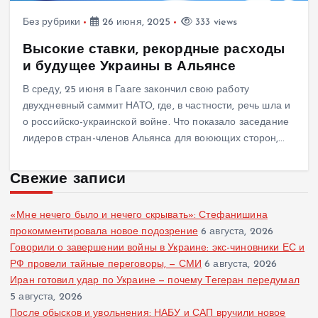
Без рубрики
26 июня, 2025
333 views
Высокие ставки, рекордные расходы
и будущее Украины в Альянсе
В среду, 25 июня в Гааге закончил свою работу
двухдневный саммит НАТО, где, в частности, речь шла и
о российско-украинской войне. Что показало заседание
лидеров стран-членов Альянса для воюющих сторон,…
Свежие записи
«Мне нечего было и нечего скрывать»: Стефанишина
прокомментировала новое подозрение
6 августа, 2026
Говорили о завершении войны в Украине: экс-чиновники ЕС и
РФ провели тайные переговоры, — СМИ
6 августа, 2026
Иран готовил удар по Украине — почему Тегеран передумал
5 августа, 2026
После обысков и увольнения: НАБУ и САП вручили новое