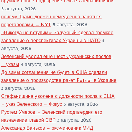
вручили новое подозрение Ольге Стефанишиной
5 августа, 2026
почему Трамп должен немедленно заняться
переговорами, — NYT
5 августа, 2026
«Никогда не вступим»: Залужный сделал громкое
заявление о перспективах Украины в НАТО
4
августа, 2026
Зеленский уволил еще шесть украинских послов,
— указы
4 августа, 2026
До зимы соглашения не будет: в США сделали
заявление о производстве ракет Patriot в Украине
3 августа, 2026
Стефанишина уволена с должности посла в США
— указ Зеленского — Фокус
3 августа, 2026
Рустем Умеров — Зеленский подтвердил его
назначение главой СВР
3 августа, 2026
Александр Баньков — экс-чиновник МИД