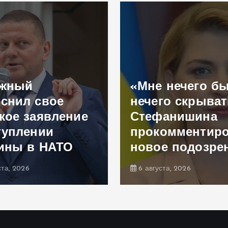
ужный
«Мне нечего б
снил свое
нечего скрыват
кое заявление
Стефанишина
туплении
прокомментир
ины в НАТО
новое подозре
ста, 2026
6 августа, 2026