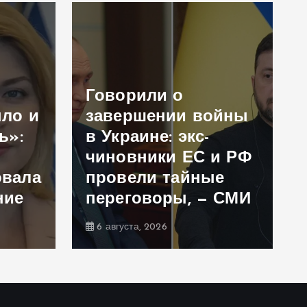
Говорили о
ыло и
завершении войны
ь»:
в Украине: экс-
чиновники ЕС и РФ
овала
провели тайные
ние
переговоры, — СМИ
6 августа, 2026