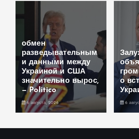
обмен
разведывательным
Зал
и данными между
объя
Украиной и США
гром
значительно вырос,
о вс
— Politico
Укра
6 августа, 2026
6 авгу