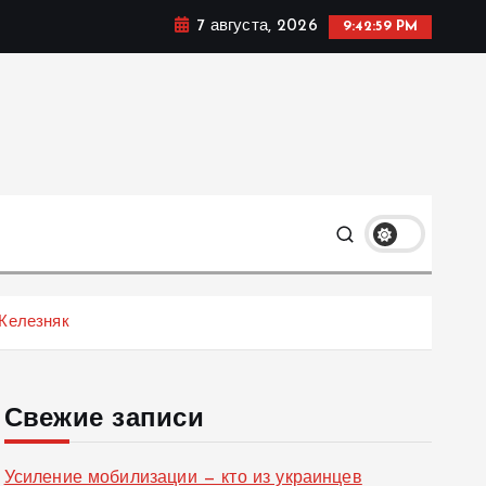
7 августа, 2026
9:42:59 PM
ке, политике и социальных сферах жизни Украины и не
олько
 Железняк
Свежие записи
Усиление мобилизации — кто из украинцев