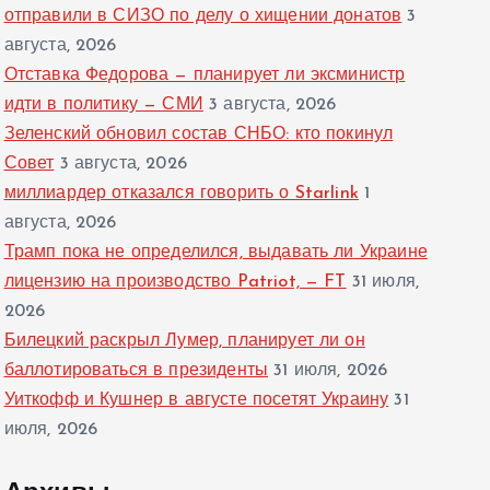
отправили в СИЗО по делу о хищении донатов
3
августа, 2026
Отставка Федорова — планирует ли эксминистр
идти в политику — СМИ
3 августа, 2026
Зеленский обновил состав СНБО: кто покинул
Совет
3 августа, 2026
миллиардер отказался говорить о Starlink
1
августа, 2026
Трамп пока не определился, выдавать ли Украине
лицензию на производство Patriot, — FT
31 июля,
2026
Билецкий раскрыл Лумер, планирует ли он
баллотироваться в президенты
31 июля, 2026
Уиткофф и Кушнер в августе посетят Украину
31
июля, 2026