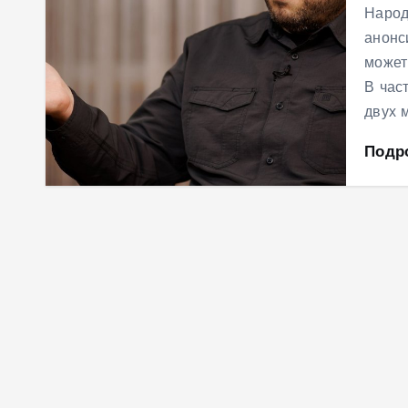
Народ
анонс
может
В час
двух 
Подр