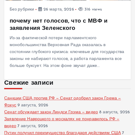
Без рубрики
26 марта, 2026
316 views
почему нет голосов, что с МВФ и
заявления Зеленского
Из-за фактической потери парламентского
монобольшинства Верховная Рада оказалась в
состоянии глубокого кризиса: ключевые для государства
законы не набирают голосов, а работа парламента все
больше буксует. На этом фоне звучат даже…
Свежие записи
Санкции США против РФ — Сенат одобрил закон Грема —
Фокус
9 августа, 2026
Сенат обсуждает закон Линдси Грэма — видео
8 августа, 2026
Заявление Навроцкого о москалях не понравилось РФ —
видео
7 августа, 2026
Путин получил преимущество благодаря действиям США
7