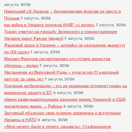
августа, 2026
Навроцкий об Украине — бандеровским флагам не место в
Польше
7 августа, 2026
как война в Украине подняла КНДР «с колен»
7 августа, 2026
Трамп ответил на просьбу Зеленского о предоставлении
Украине ракет Patriot (видео)
7 августа, 2026
Языковой закон в Украине — штрафы за нарушение вырастут
до 170 тысяч
7 августа, 2026
Михаил Федоров раскритиковал отсутствие министра
обороны — видео
7 августа, 2026
Увольнение из Верховной Рады — куда исчез 71 народный
депутат за семь лет
7 августа, 2026
Усиление мобилизации — кто из украинцев потеряет право на
временную защиту в ЕС
6 августа, 2026
обмен разведывательными данными между Украиной и США
значительно вырос, — Politico
6 августа, 2026
Залужный объяснил свое громкое заявление о вступлении
Украины в НАТО
6 августа, 2026
«Мне нечего было и нечего скрывать»: Стефанишина