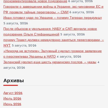
прокомментировала новое подозрение
6 августа, 2026
Говорили о завершении войны в Украине: экс-чиновники ЕС и
РФ провели тайные переговоры, — СМИ
6 августа, 2026
Иран готовил удар по Украине — почему Тегеран передумал
5 августа, 2026
После обысков и увольнения: НАБУ и САП вручили новое
подозрение Ольге Стефанишиной
5 августа, 2026
почему Трамп должен немедленно заняться переговорами, —
NYT
5 августа, 2026
«Никогда не вступим»: Залужный сделал громкое заявление
о перспективах Украины в НАТО
4 августа, 2026
Зеленский уволил еще шесть украинских послов, — указы
4
августа, 2026
Архивы
Август 2026
Июль 2026
Июнь 2026