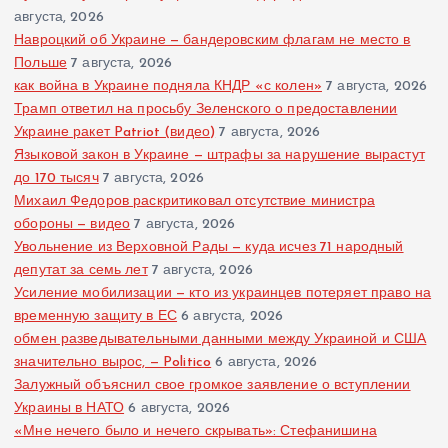
августа, 2026
Навроцкий об Украине — бандеровским флагам не место в
Польше
7 августа, 2026
как война в Украине подняла КНДР «с колен»
7 августа, 2026
Трамп ответил на просьбу Зеленского о предоставлении
Украине ракет Patriot (видео)
7 августа, 2026
Языковой закон в Украине — штрафы за нарушение вырастут
до 170 тысяч
7 августа, 2026
Михаил Федоров раскритиковал отсутствие министра
обороны — видео
7 августа, 2026
Увольнение из Верховной Рады — куда исчез 71 народный
депутат за семь лет
7 августа, 2026
Усиление мобилизации — кто из украинцев потеряет право на
временную защиту в ЕС
6 августа, 2026
обмен разведывательными данными между Украиной и США
значительно вырос, — Politico
6 августа, 2026
Залужный объяснил свое громкое заявление о вступлении
Украины в НАТО
6 августа, 2026
«Мне нечего было и нечего скрывать»: Стефанишина