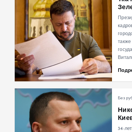
Зел
м
у
Прези
кадро
город
также
госуд
Витал
Подр
Без ру
Ник
Киев
34-ле