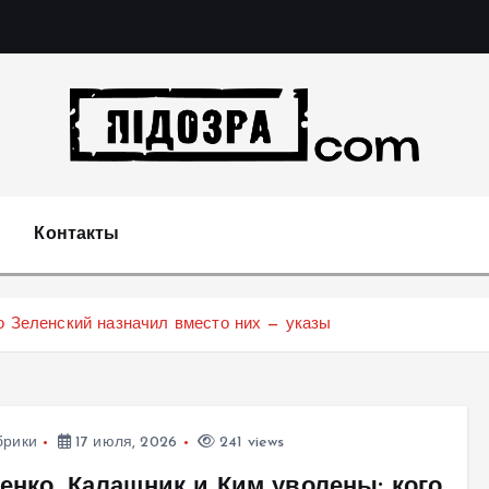
Подозрения и факты преступных действий в экономи
т
Контакты
го Зеленский назначил вместо них — указы
брики
17 июля, 2026
241 views
енко, Калашник и Ким уволены: кого