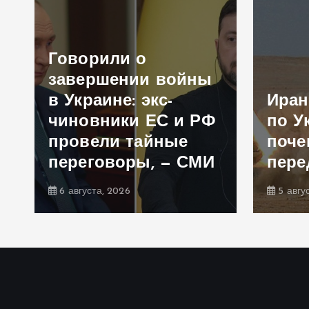
Говорили о
и
завершении войны
в Украине: экс-
Иран
чиновники ЕС и РФ
по У
а
провели тайные
поче
переговоры, — СМИ
пере
6 августа, 2026
5 авгу