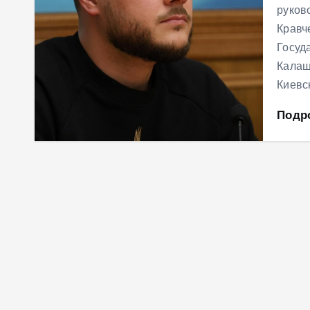
руков
Кравч
Госуд
Калаш
Киевс
Подр