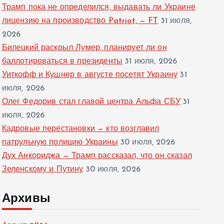
Трамп пока не определился, выдавать ли Украине
лицензию на производство Patriot, — FT
31 июля,
2026
Билецкий раскрыл Лумер, планирует ли он
баллотироваться в президенты
31 июля, 2026
Уиткофф и Кушнер в августе посетят Украину
31
июля, 2026
Олег Федорив стал главой центра Альфа СБУ
31
июля, 2026
Кадровые перестановки — кто возглавил
патрульную полицию Украины
30 июля, 2026
Дух Анкориджа — Трамп рассказал, что он сказал
Зеленскому и Путину
30 июля, 2026
Архивы