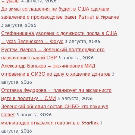
— указы
4 августа, 2026
До зимы соглашения не будет: в США сделали
заявление о производстве ракет Patriot в Украине
3 августа, 2026
Стефанишина уволена с должности посла в США
— указ Зеленского — Фокус
3 августа, 2026
Рустем Умеров — Зеленский подтвердил его
назначение главой СВР
3 августа, 2026
Александр Баньков — экс-чиновник МИД
отправили в СИЗО по делу о хищении донатов
3
августа, 2026
Отставка Федорова — планирует ли эксминистр
идти в политику — СМИ
3 августа, 2026
Зеленский обновил состав СНБО: кто покинул
Совет
3 августа, 2026
миллиардер отказался говорить о Starlink
1
августа, 2026