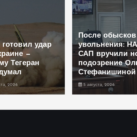
После обысков
 готовил удар
увольнения: Н
краине —
САП вручили н
му Тегеран
подозрение Ол
думал
Стефанишиной
ста, 2026
5 августа, 2026