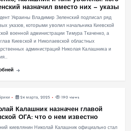
енский назначил вместо них — указы
дент Украины Владимир Зеленский подписал ряд
вых указов, которыми уволил начальника Киевской
ской военной администрации Тимура Ткаченко, а
 глав Киевской и Николаевской областных
арственных администраций Николая Калашника и
ия…
обней
брики
24 марта, 2025
190 views
олай Калашник назначен главой
ской ОГА: что о нем известно
тний киевлянин Николай Калашник официально стал