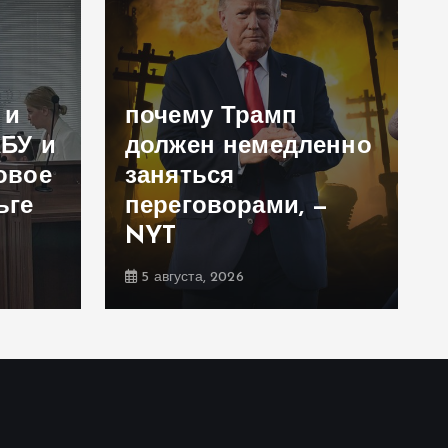
 и
почему Трамп
АБУ и
должен немедленно
овое
заняться
ьге
переговорами, —
NYT
5 августа, 2026