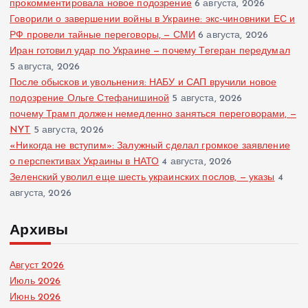
прокомментировала новое подозрение
6 августа, 2026
Говорили о завершении войны в Украине: экс-чиновники ЕС и
РФ провели тайные переговоры, — СМИ
6 августа, 2026
Иран готовил удар по Украине — почему Тегеран передумал
5 августа, 2026
После обысков и увольнения: НАБУ и САП вручили новое
подозрение Ольге Стефанишиной
5 августа, 2026
почему Трамп должен немедленно заняться переговорами, —
NYT
5 августа, 2026
«Никогда не вступим»: Залужный сделал громкое заявление
о перспективах Украины в НАТО
4 августа, 2026
Зеленский уволил еще шесть украинских послов, — указы
4
августа, 2026
Архивы
Август 2026
Июль 2026
Июнь 2026