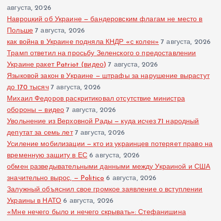
августа, 2026
Навроцкий об Украине — бандеровским флагам не место в
Польше
7 августа, 2026
как война в Украине подняла КНДР «с колен»
7 августа, 2026
Трамп ответил на просьбу Зеленского о предоставлении
Украине ракет Patriot (видео)
7 августа, 2026
Языковой закон в Украине — штрафы за нарушение вырастут
до 170 тысяч
7 августа, 2026
Михаил Федоров раскритиковал отсутствие министра
обороны — видео
7 августа, 2026
Увольнение из Верховной Рады — куда исчез 71 народный
депутат за семь лет
7 августа, 2026
Усиление мобилизации — кто из украинцев потеряет право на
временную защиту в ЕС
6 августа, 2026
обмен разведывательными данными между Украиной и США
значительно вырос, — Politico
6 августа, 2026
Залужный объяснил свое громкое заявление о вступлении
Украины в НАТО
6 августа, 2026
«Мне нечего было и нечего скрывать»: Стефанишина