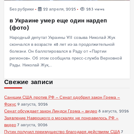
Без рубрики
22 апреля, 2025
283 views
в Украине умер еще один нардеп
(фото)
Народный депутат Украины VII созыва Николай Жук
скончался в возрасте 48 лет из-за продолжительной
болезни. Он баллотировался в Раду от «Партии
регионов». Об этом сообщила пресс-служба Верховной
Рады. Николай Жук,…
Свежие записи
Санкции США против РФ — Сенат одобрил закон Грема —
Фокус
9 августа, 2026
Сенат обсуждает закон Линдси Грэма — видео
8 августа, 2026
Заявление Навроцкого о москалях не понравилось РФ —
видео
7 августа, 2026
Путин получил преимущество благодаря действиям США
7