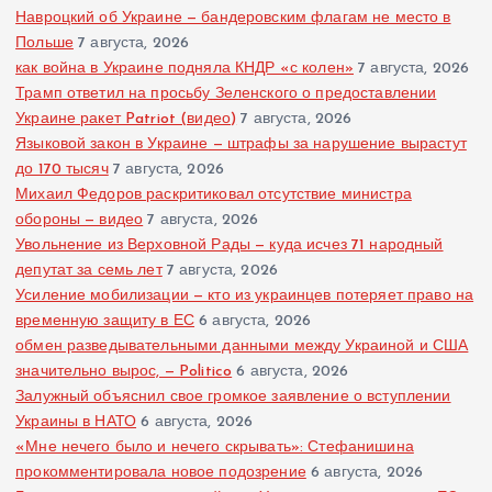
Навроцкий об Украине — бандеровским флагам не место в
Польше
7 августа, 2026
как война в Украине подняла КНДР «с колен»
7 августа, 2026
Трамп ответил на просьбу Зеленского о предоставлении
Украине ракет Patriot (видео)
7 августа, 2026
Языковой закон в Украине — штрафы за нарушение вырастут
до 170 тысяч
7 августа, 2026
Михаил Федоров раскритиковал отсутствие министра
обороны — видео
7 августа, 2026
Увольнение из Верховной Рады — куда исчез 71 народный
депутат за семь лет
7 августа, 2026
Усиление мобилизации — кто из украинцев потеряет право на
временную защиту в ЕС
6 августа, 2026
обмен разведывательными данными между Украиной и США
значительно вырос, — Politico
6 августа, 2026
Залужный объяснил свое громкое заявление о вступлении
Украины в НАТО
6 августа, 2026
«Мне нечего было и нечего скрывать»: Стефанишина
прокомментировала новое подозрение
6 августа, 2026