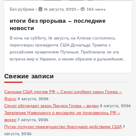
Без рубрики
16 августа, 2025
365 views
итоги без прорыва — последние
новости
В ночь на субботу, 16 августа, на Аляске состоялись
переговоры президента США Дональда Трампа с
российским правителем Путиным. Приблизила ли эта
встреча мир в Украине, и каким образом в дальнейшем…
Свежие записи
Санкции США против РФ — Сенат одобрил закон Грема —
Фокус
9 августа, 2026
Сенат обсуждает закон Линдси Грэма — видео
8 августа, 2026
Заявление Навроцкого о москалях не понравилось РФ —
видео
7 августа, 2026
Путин получил преимущество благодаря действиям США
7
августа, 2026