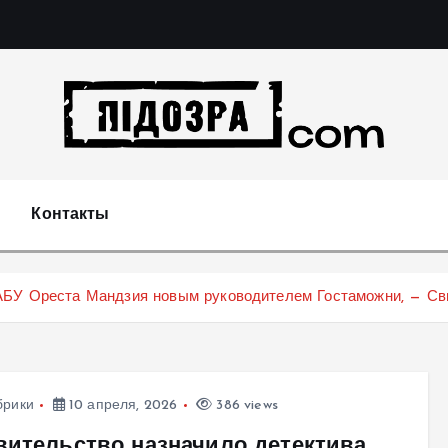
Подозрения и факты преступных действий в экономи
т
Контакты
АБУ Ореста Мандзия новым руководителем Гостаможни, — Св
брики
10 апреля, 2026
386 views
вительство назначило детектива