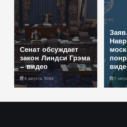
Заяв
Навр
Сенат обсуждает
моск
закон Линдси Грэма
понр
— видео
виде
8 августа, 2026
7 авгу