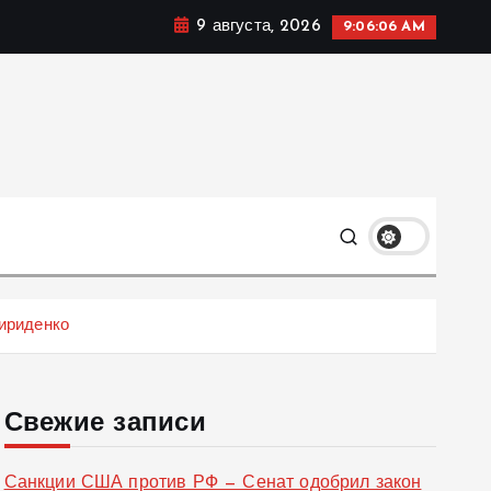
9 августа, 2026
9:06:07 AM
ке, политике и социальных сферах жизни Украины и не
олько
ириденко
Свежие записи
Санкции США против РФ — Сенат одобрил закон