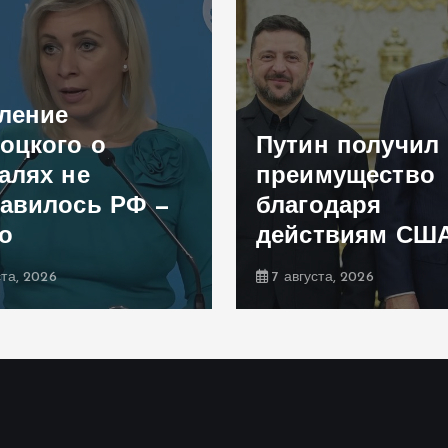
ление
оцкого о
Путин получил
алях не
преимущество
авилось РФ —
благодаря
о
действиям СШ
ста, 2026
7 августа, 2026