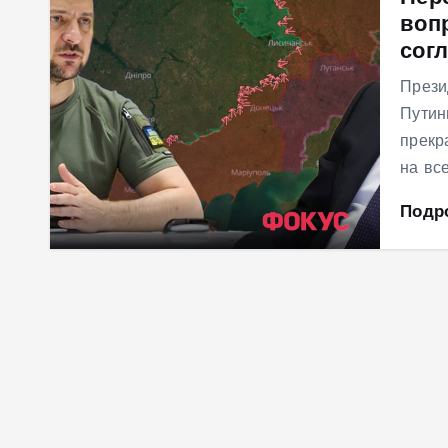
воп
м
сог
у
Прези
Путин
прекр
на вс
Подр