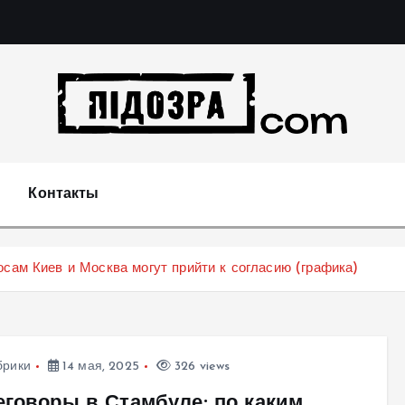
Подозрения и факты преступных действий в экономи
т
Контакты
осам Киев и Москва могут прийти к согласию (графика)
брики
14 мая, 2025
326 views
еговоры в Стамбуле: по каким