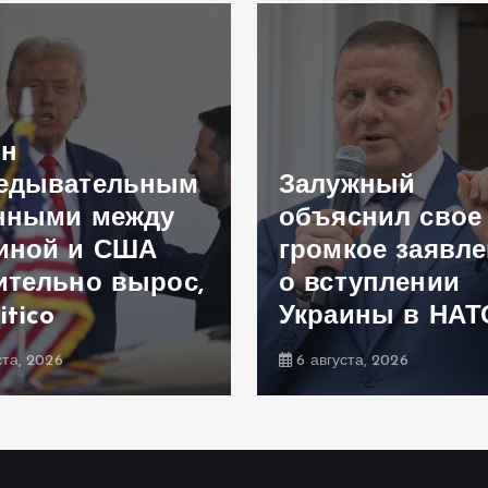
ен
едывательным
Залужный
нными между
объяснил свое
иной и США
громкое заявл
ительно вырос,
о вступлении
itico
Украины в НАТ
ста, 2026
6 августа, 2026