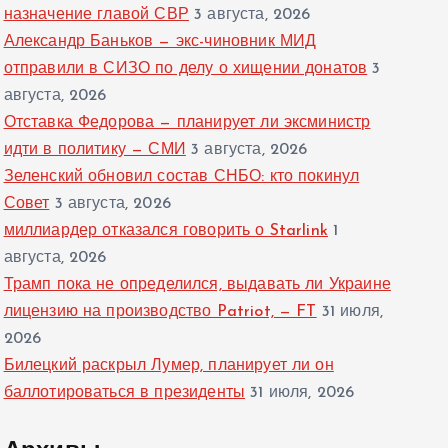
назначение главой СВР
3 августа, 2026
Александр Баньков — экс-чиновник МИД
отправили в СИЗО по делу о хищении донатов
3
августа, 2026
Отставка Федорова — планирует ли эксминистр
идти в политику — СМИ
3 августа, 2026
Зеленский обновил состав СНБО: кто покинул
Совет
3 августа, 2026
миллиардер отказался говорить о Starlink
1
августа, 2026
Трамп пока не определился, выдавать ли Украине
лицензию на производство Patriot, — FT
31 июля,
2026
Билецкий раскрыл Лумер, планирует ли он
баллотироваться в президенты
31 июля, 2026