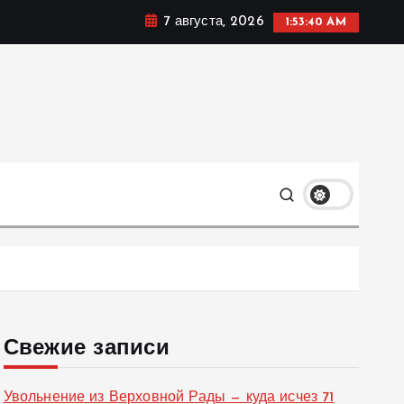
7 августа, 2026
1:53:41 AM
ке, политике и социальных сферах жизни Украины и не
олько
Свежие записи
Увольнение из Верховной Рады — куда исчез 71