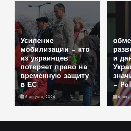
Усиление
обм
мобилизации — кто
разв
из украинцев
и да
потеряет право на
Укра
временную защиту
знач
в ЕС
— Pol
6 августа, 2026
6 авгу