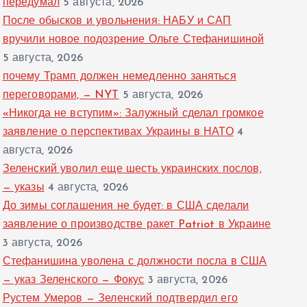
передумал
5 августа, 2026
После обысков и увольнения: НАБУ и САП
вручили новое подозрение Ольге Стефанишиной
5 августа, 2026
почему Трамп должен немедленно заняться
переговорами, — NYT
5 августа, 2026
«Никогда не вступим»: Залужный сделал громкое
заявление о перспективах Украины в НАТО
4
августа, 2026
Зеленский уволил еще шесть украинских послов,
— указы
4 августа, 2026
До зимы соглашения не будет: в США сделали
заявление о производстве ракет Patriot в Украине
3 августа, 2026
Стефанишина уволена с должности посла в США
— указ Зеленского — Фокус
3 августа, 2026
Рустем Умеров — Зеленский подтвердил его