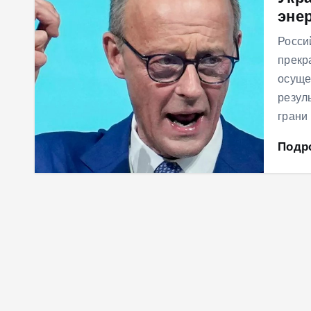
энер
м
у
Росси
прекр
осуще
резул
грани
Подр