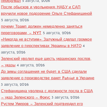
передумал
5 августа, 2026
После обысков и увольнения: НАБУ и САП
вручили новое подозрение Ольге Стефанишиной
5 августа, 2026
почему Трамп должен немедленно заняться
переговорами, — NYT
5 августа, 2026
«Никогда не вступим»: Залужный сделал громкое
заявление о перспективах Украины в НАТО
4
августа, 2026
Зеленский уволил еще шесть украинских послов,
— указы
4 августа, 2026
До зимы соглашения не будет: в США сделали
заявление о производстве ракет Patriot в Украине
3 августа, 2026
Стефанишина уволена с должности посла в США
— указ Зеленского — Фокус
3 августа, 2026
Рустем Умеров — Зеленский подтвердил его