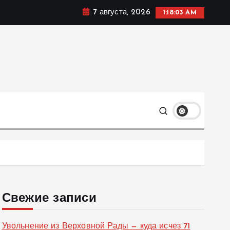
7 августа, 2026
1:18:04 AM
ке, политике и социальных сферах жизни Украины и не
олько
Свежие записи
Увольнение из Верховной Рады — куда исчез 71