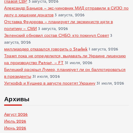
главой СВР
3 августа, 2026
Александр Баньков — экс-чиновник МИД отправили в СИЗО по
делу о хищении донатов
3 августа, 2026
Отставка Федорова — планирует ли эксминистр идти в
политику — СМИ
3 августа, 2026
Зеленский обновил состав СНБО: кто покинул Совет
3
августа, 2026
миллиардер отказался говорить о Starlink
1 августа, 2026
Трамп пока не определился, выдавать ли Украине лицензию
на производство Patriot, — FT
31 июля, 2026
Билецкий раскрыл Лумер, планирует ли он баллотироваться
в президенты
31 июля, 2026
Уиткофф и Кушнер в августе посетят Украину
31 июля, 2026
Архивы
Август 2026
Июль 2026
Июнь 2026