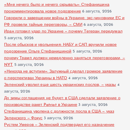
«Мне нечего было и нечего скрывать»: Стефанишина
прокомментировала новое подозрение
6 августа, 2026
Говорили о завершении войны в Украине: экс-чиновники ЕС и
РФ провели тайные переговоры, — СМИ
6 августа, 2026
Иран готовил удар по Украине — почему Тегеран передумал
5 августа, 2026
После обысков и увольнения: НАБУ и САП вручили новое
подозрение Ольге Стефанишиной
5 августа, 2026
почему Трамп должен немедленно заняться переговорами, —
NYT
5 августа, 2026
«Никогда не вступим»: Залужный сделал громкое заявление
о перспективах Украины в НАТО
4 августа, 2026
Зеленский уволил еще шесть украинских послов, — указы
4
августа, 2026
До зимы соглашения не будет: в США сделали заявление о
производстве ракет Patriot в Украине
3 августа, 2026
Стефанишина уволена с должности посла в США — указ
Зеленского — Фокус
3 августа, 2026
Рустем Умеров — Зеленский подтвердил его назначение