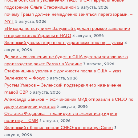
После обысков и увольнения: НАБУ и САП вручили новое
подозрение Ольге Стефанишиной
5 августа, 2026
почему Трамп должен немедленно заняться переговорами, —
NYT
5 августа, 2026
«Никогда не вступим»: Залужный сделал громкое заявление
о перспективах Украины в НАТО
4 августа, 2026
Зеленский уволил еще шесть украинских послов, — указы
4
августа, 2026
До зимы соглашения не будет: в США сделали заявление о
производстве ракет Patriot в Украине
3 августа, 2026
Стефанишина уволена с должности посла в США — указ
Зеленского — Фокус
3 августа, 2026
Рустем Умеров — Зеленский подтвердил его назначение
главой СВР
3 августа, 2026
Александр Баньков — экс-чиновник МИД отправили в СИЗО по
делу о хищении донатов
3 августа, 2026
Отставка Федорова — планирует ли эксминистр идти в
политику — СМИ
3 августа, 2026
Зеленский обновил состав СНБО: кто покинул Совет
3
августа, 2026