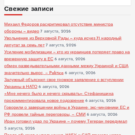
Свежие записи
Михаил Федоров раскритиковал отсутствие министра
обороны — видео
7 августа, 2026
Увольнение из Верховной Рады — куда исчез 71 народный
депутат за семь лет
7 августа, 2026
Усиление мобилизации — кто из украинцев потеряет право на
временную защиту в ЕС
6 августа, 2026
обмен разведывательными данными между Украиной и США
значительно вырос, — Politico
6 августа, 2026
Залужный объяснил свое громкое заявление о вступлении
Украины в НАТО
6 августа, 2026
«Мне нечего было и нечего скрывать»: Стефанишина
прокомментировала новое подозрение
6 августа, 2026
Говорили о завершении войны в Украине: экс-чиновники ЕС и
РФ провели тайные переговоры, — СМИ
6 августа, 2026
Иран готовил удар по Украине — почему Тегеран передумал
5 августа, 2026