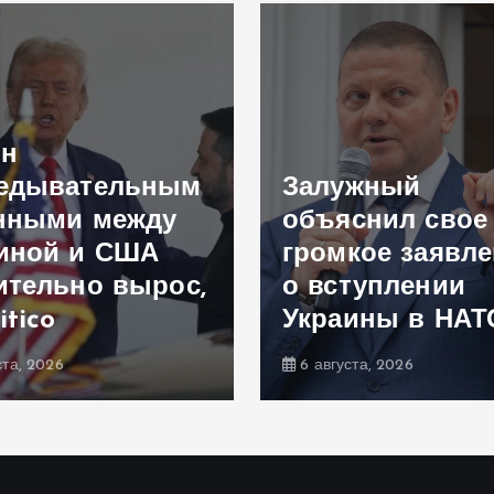
ен
едывательным
Залужный
нными между
объяснил свое
иной и США
громкое заявл
ительно вырос,
о вступлении
itico
Украины в НАТ
ста, 2026
6 августа, 2026