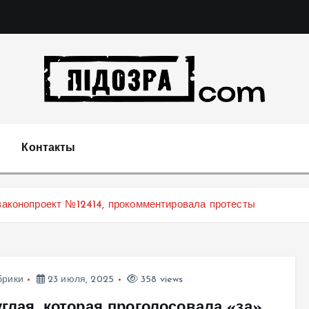
Подозрения и факты преступных действий в экономи
т
Контакты
 законопроект №12414, прокомментировала протесты
брики
23 июля, 2025
358 views
глая, которая проголосовала «за»