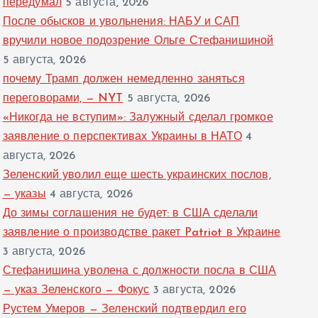
передумал
5 августа, 2026
После обысков и увольнения: НАБУ и САП
вручили новое подозрение Ольге Стефанишиной
5 августа, 2026
почему Трамп должен немедленно заняться
переговорами, — NYT
5 августа, 2026
«Никогда не вступим»: Залужный сделал громкое
заявление о перспективах Украины в НАТО
4
августа, 2026
Зеленский уволил еще шесть украинских послов,
— указы
4 августа, 2026
До зимы соглашения не будет: в США сделали
заявление о производстве ракет Patriot в Украине
3 августа, 2026
Стефанишина уволена с должности посла в США
— указ Зеленского — Фокус
3 августа, 2026
Рустем Умеров — Зеленский подтвердил его