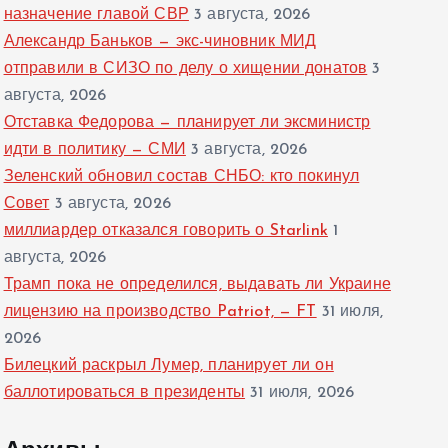
назначение главой СВР
3 августа, 2026
Александр Баньков — экс-чиновник МИД
отправили в СИЗО по делу о хищении донатов
3
августа, 2026
Отставка Федорова — планирует ли эксминистр
идти в политику — СМИ
3 августа, 2026
Зеленский обновил состав СНБО: кто покинул
Совет
3 августа, 2026
миллиардер отказался говорить о Starlink
1
августа, 2026
Трамп пока не определился, выдавать ли Украине
лицензию на производство Patriot, — FT
31 июля,
2026
Билецкий раскрыл Лумер, планирует ли он
баллотироваться в президенты
31 июля, 2026