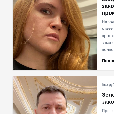
зако
м
про
у
Народ
массо
прока
закон
полно
Подр
Без ру
Зел
зак
Прези