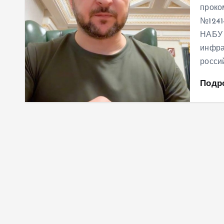
проко
№1241
НАБУ 
инфра
росси
Подр