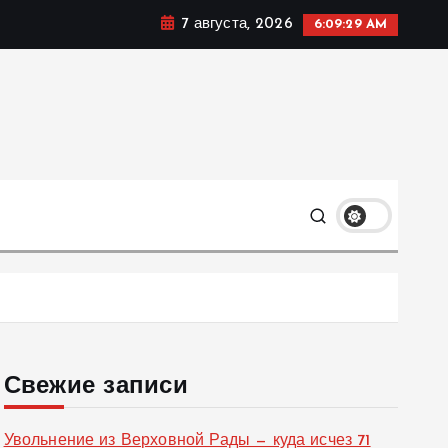
7 августа, 2026
6:09:30 AM
ке, политике и социальных сферах жизни Украины и не
олько
Свежие записи
Увольнение из Верховной Рады — куда исчез 71