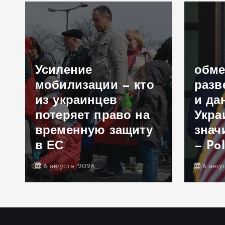
Усиление
обм
мобилизации — кто
разв
из украинцев
и да
потеряет право на
Укра
временную защиту
знач
в ЕС
— Pol
6 августа, 2026
6 авгу