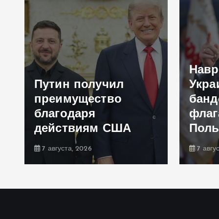
Навр
Путин получил
Укра
преимущество
банд
благодаря
флаг
действиям США
Пол
7 августа, 2026
7 авгу