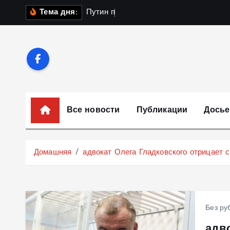
П
П
у
т
и
н
п
о
л
у
ч
и
Тема дня:
е
р
е
й
т
и
к
Все новости
Публикации
Досье
с
о
д
Домашняя
адвокат Олега Гладковского отрицает
е
р
ж
и
Без ру
м
адв
о