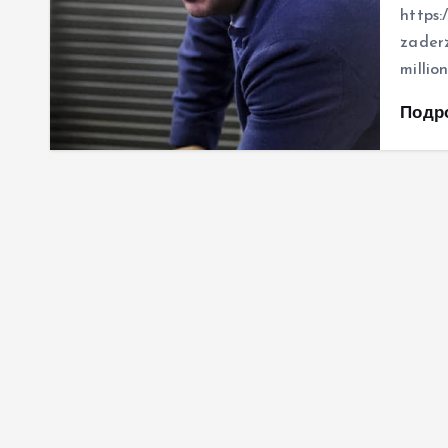
https:
zaderz
millio
Подр