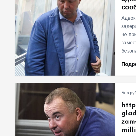
соо
м
у
Адвок
задер
не пр
замес
безоп
Подр
Без ру
http
glad
zams
mill