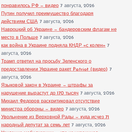
понравилось РФ — видео
7 августа, 2026
Путин получил преимущество благодаря
действиям США
7 августа, 2026
Навроцкий об Украине — бандеровским флагам не
место в Польше
7 августа, 2026
как война в Украине подняла КНДР «с колен»
7
августа, 2026
Трамп ответил на просьбу Зеленского о
предоставлении Украине ракет Patriot (видео)
7
августа, 2026
Языковой закон в Украине — штрафы за
нарушение вырастут до 170 тысяч
7 августа, 2026
Михаил Федоров раскритиковал отсутствие
министра обороны — видео
7 августа, 2026
Увольнение из Верховной Рады — куда исчез 71
народный депутат за семь лет
7 августа, 2026