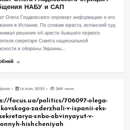
бщения НАБУ и САП
ат Олега Гладковского опроверг информацию о его
жании в Испании. По словам юриста, испанский суд
инимал решение об аресте бывшего первого
тителя секретаря Совета национальной
асности и обороны Украины.…
обней
брики
14 мая, 2025
269 views
s://focus.ua/politics/706097-olega-
kovskogo-zaderzhali-v-ispanii-eks-
ekretarya-snbo-obvinyayut-v-
ionnyh-hishcheniyah