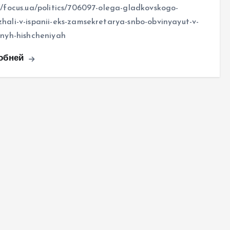
//focus.ua/politics/706097-olega-gladkovskogo-
hali-v-ispanii-eks-zamsekretarya-snbo-obvinyayut-v-
nnyh-hishcheniyah
обней