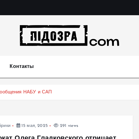
Подозрения и факты преступных действий в экономи
т
Контакты
 сообщения НАБУ и САП
брики
15 мая, 2025
291 views
окат Олега Гладковского отрицает