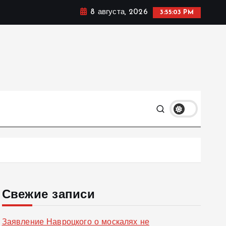
8 августа, 2026
3:55:03 PM
ке, политике и социальных сферах жизни Украины и не
олько
Свежие записи
Заявление Навроцкого о москалях не