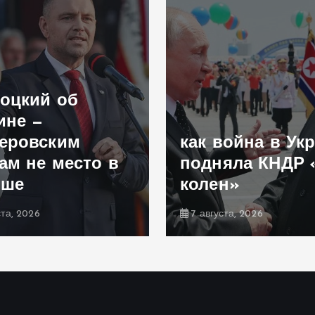
оцкий об
ине —
еровским
как война в Ук
ам не место в
подняла КНДР 
ьше
колен»
ста, 2026
7 августа, 2026