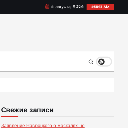
8 августа, 2026
4:58:32 AM
ке, политике и социальных сферах жизни Украины и не
олько
Свежие записи
Заявление Навроцкого о москалях не