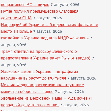
понравилось РФ — видео
7 августа, 2026
Путин получил преимущество благодаря
действиям США
7 августа, 2026
Навроцкий об Украине — бандеровским флагам не
место в Польше
7 августа, 2026
как война в Украине подняла КНДР «с колен»
7
августа, 2026
Трамп ответил на просьбу Зеленского о
предоставлении Украине ракет Patriot (видео)
7
августа, 2026
Языковой закон в Украине — штрафы за
нарушение вырастут до 170 тысяч
7 августа, 2026
Михаил Федоров раскритиковал отсутствие
министра обороны — видео
7 августа, 2026
Увольнение из Верховной Рады — куда исчез 71
народный депутат за семь лет
7 августа, 2026