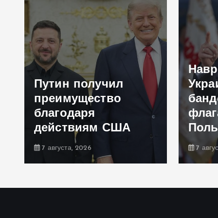
Навр
Путин получил
Укра
преимущество
банд
благодаря
флаг
действиям США
Пол
7 августа, 2026
7 авгу