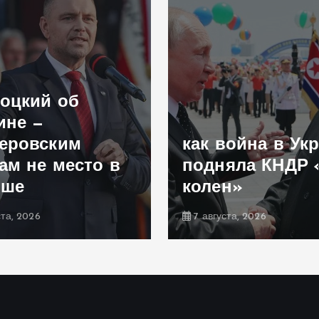
оцкий об
ине —
еровским
как война в Ук
ам не место в
подняла КНДР 
ьше
колен»
ста, 2026
7 августа, 2026