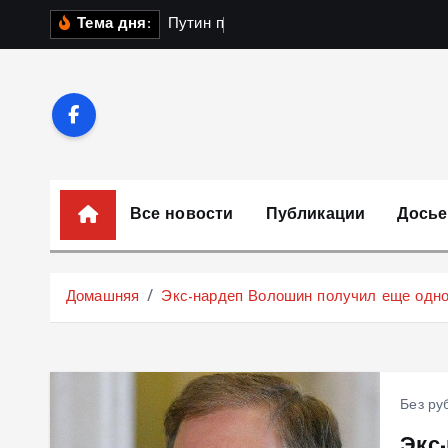
П
П
у
т
и
н
п
о
л
у
ч
и
л
Тема дня:
е
р
е
й
т
и
к
Все новости
Публикации
Досье
с
о
д
Домашняя
Экс-нардеп Волошин получил еще одно 
е
р
ж
и
Без ру
м
Экс
о