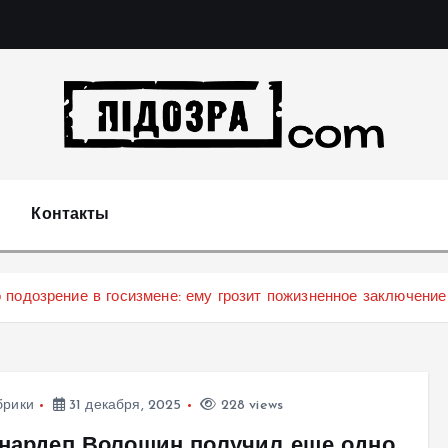
Подозрения и факты преступных действий в экономи
т
Контакты
подозрение в госизмене: ему грозит пожизненное заключение
брики
31 декабря, 2025
228 views
-нардеп Волошин получил еще одно