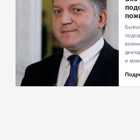
подо
м
пож
у
Бывше
подоз
военн
декла
и мож
Подр