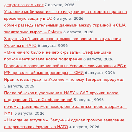
депутат за семь лет
7 августа, 2026
Усиление мобилизации — кто из украинцев потеряет право на
временную защиту в ЕС
6 августа, 2026
обмен разведывательными данными между Украиной и США
значительно вырос, — Politico
6 августа, 2026
Залужный объяснил свое громкое заявление о вступлении
Украины в НАТО
6 августа, 2026
«Мне нечего было и нечего скрывать»: Стефанишина
прокомментировала новое подозрение
6 августа, 2026
Говорили о завершении войны в Украине: экс-чиновники ЕС и
РФ провели тайные переговоры, — СМИ
6 августа, 2026
Иран готовил удар по Украине — почему Тегеран передумал
5 августа, 2026
После обысков и увольнения: НАБУ и САП вручили новое
подозрение Ольге Стефанишиной
5 августа, 2026
почему Трамп должен немедленно заняться переговорами, —
NYT
5 августа, 2026
«Никогда не вступим»: Залужный сделал громкое заявление
о перспективах Украины в НАТО
4 августа, 2026