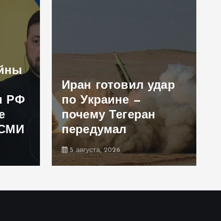
ойны
Иран готовил удар
и РФ
по Украине —
е
почему Тегеран
 СМИ
передумал
5 августа, 2026