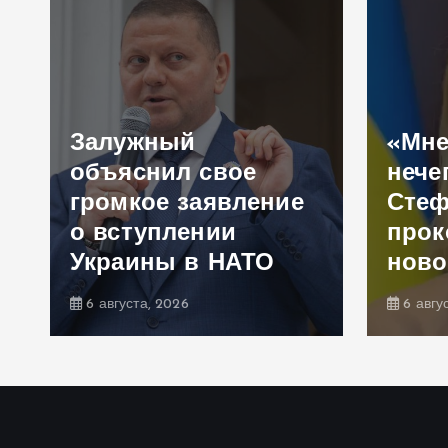
Залужный
«Мне
объяснил свое
нече
громкое заявление
Сте
,
о вступлении
прок
Украины в НАТО
ново
6 августа, 2026
6 авгу