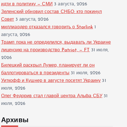
идти в политику — СМИ
3 августа, 2026
Зеленский обновил состав СНБО: кто покинул
Совет
3 августа, 2026
миллиардер отказался говорить о Starlink
1
августа, 2026
Трамп пока не определился, выдавать ли Украине
лицензию на производство Patriot, — FT
31 июля,
2026
Билецкий раскрыл Лумер, планирует ли он
баллотироваться в президенты
31 июля, 2026
Уиткофф и Кушнер в августе посетят Украину
31
июля, 2026
Олег Федорив стал главой центра Альфа СБУ
31
июля, 2026
Архивы