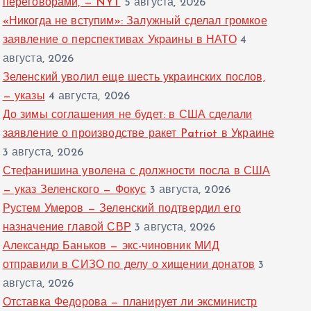
переговорами, — NYT
5 августа, 2026
«Никогда не вступим»: Залужный сделал громкое
заявление о перспективах Украины в НАТО
4
августа, 2026
Зеленский уволил еще шесть украинских послов,
— указы
4 августа, 2026
До зимы соглашения не будет: в США сделали
заявление о производстве ракет Patriot в Украине
3 августа, 2026
Стефанишина уволена с должности посла в США
— указ Зеленского — Фокус
3 августа, 2026
Рустем Умеров — Зеленский подтвердил его
назначение главой СВР
3 августа, 2026
Александр Баньков — экс-чиновник МИД
отправили в СИЗО по делу о хищении донатов
3
августа, 2026
Отставка Федорова — планирует ли эксминистр