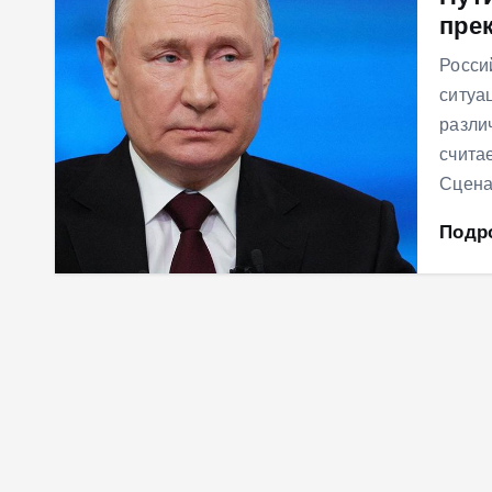
пре
м
у
Росси
ситуа
разли
счита
Сцена
Подр