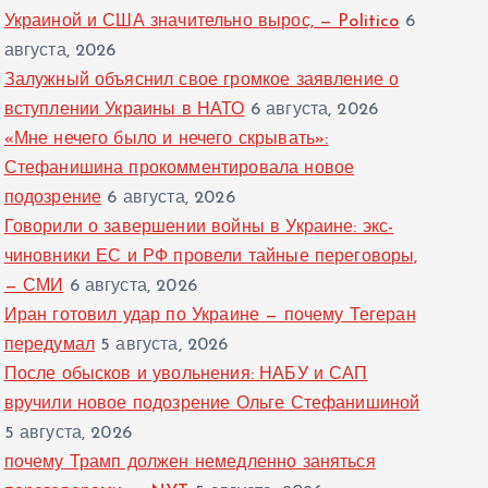
Украиной и США значительно вырос, — Politico
6
августа, 2026
Залужный объяснил свое громкое заявление о
вступлении Украины в НАТО
6 августа, 2026
«Мне нечего было и нечего скрывать»:
Стефанишина прокомментировала новое
подозрение
6 августа, 2026
Говорили о завершении войны в Украине: экс-
чиновники ЕС и РФ провели тайные переговоры,
— СМИ
6 августа, 2026
Иран готовил удар по Украине — почему Тегеран
передумал
5 августа, 2026
После обысков и увольнения: НАБУ и САП
вручили новое подозрение Ольге Стефанишиной
5 августа, 2026
почему Трамп должен немедленно заняться