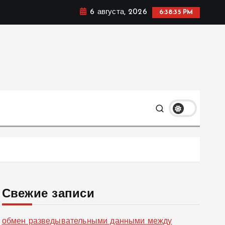
6 августа, 2026
6:38:36 PM
ке, политике и социальных сферах жизни Украины и не
олько
Свежие записи
обмен разведывательными данными между