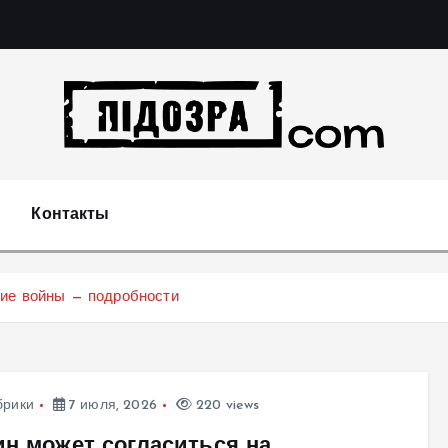
Подозрения и факты преступных действий в экономи
т
Контакты
ние войны — подробности
брики
7 июля, 2026
220 views
ин может согласиться на