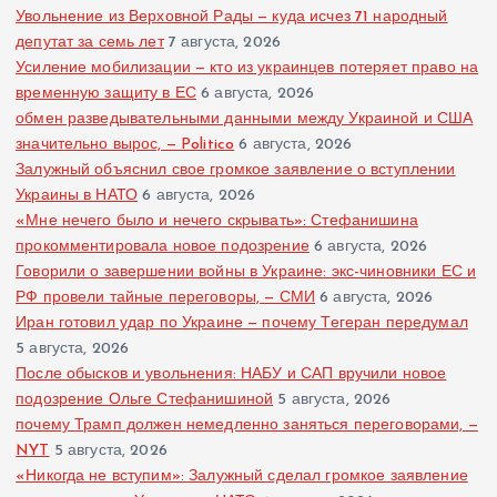
з
Увольнение из Верховной Рады — куда исчез 71 народный
депутат за семь лет
7 августа, 2026
Усиление мобилизации — кто из украинцев потеряет право на
а
временную защиту в ЕС
6 августа, 2026
обмен разведывательными данными между Украиной и США
п
значительно вырос, — Politico
6 августа, 2026
Залужный объяснил свое громкое заявление о вступлении
и
Украины в НАТО
6 августа, 2026
«Мне нечего было и нечего скрывать»: Стефанишина
с
прокомментировала новое подозрение
6 августа, 2026
Говорили о завершении войны в Украине: экс-чиновники ЕС и
е
РФ провели тайные переговоры, — СМИ
6 августа, 2026
Иран готовил удар по Украине — почему Тегеран передумал
й
5 августа, 2026
После обысков и увольнения: НАБУ и САП вручили новое
подозрение Ольге Стефанишиной
5 августа, 2026
почему Трамп должен немедленно заняться переговорами, —
NYT
5 августа, 2026
«Никогда не вступим»: Залужный сделал громкое заявление