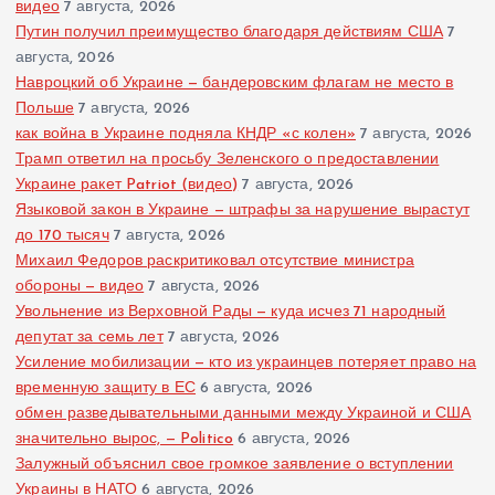
видео
7 августа, 2026
Путин получил преимущество благодаря действиям США
7
августа, 2026
Навроцкий об Украине — бандеровским флагам не место в
Польше
7 августа, 2026
как война в Украине подняла КНДР «с колен»
7 августа, 2026
Трамп ответил на просьбу Зеленского о предоставлении
Украине ракет Patriot (видео)
7 августа, 2026
Языковой закон в Украине — штрафы за нарушение вырастут
до 170 тысяч
7 августа, 2026
Михаил Федоров раскритиковал отсутствие министра
обороны — видео
7 августа, 2026
Увольнение из Верховной Рады — куда исчез 71 народный
депутат за семь лет
7 августа, 2026
Усиление мобилизации — кто из украинцев потеряет право на
временную защиту в ЕС
6 августа, 2026
обмен разведывательными данными между Украиной и США
значительно вырос, — Politico
6 августа, 2026
Залужный объяснил свое громкое заявление о вступлении
Украины в НАТО
6 августа, 2026