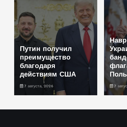
Навр
Путин получил
Укра
преимущество
банд
благодаря
флаг
действиям США
Пол
7 августа, 2026
7 авгу