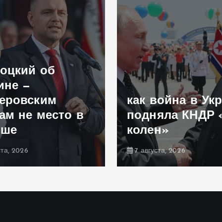
оцкий об
ине —
еровским
как война в Ук
ам не место в
подняла КНДР 
ьше
колен»
ста, 2026
7 августа, 2026