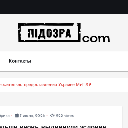
Подозрения и факты преступных действий в экономи
т
Контакты
носительно предоставления Украине МиГ-29
брики
7 июля, 2026
222 views
ольше вновь выдвинули условие