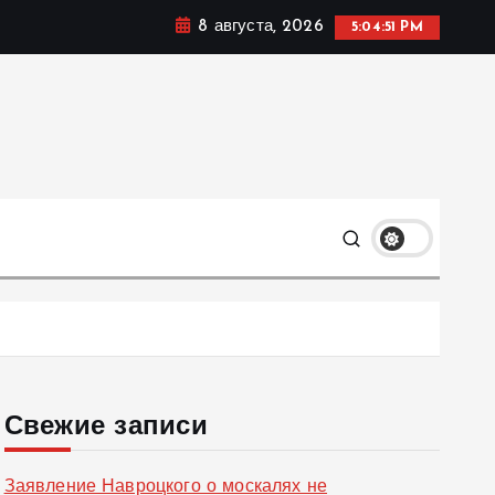
8 августа, 2026
5:04:52 PM
ке, политике и социальных сферах жизни Украины и не
олько
Свежие записи
Заявление Навроцкого о москалях не