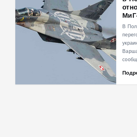
отн
м
МиГ
у
В Пол
перег
украи
Варша
сообщ
Подр