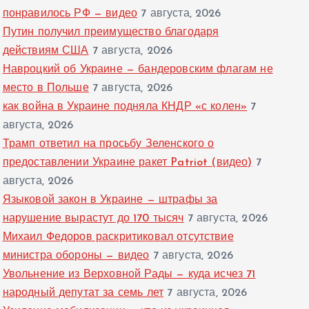
понравилось РФ — видео
7 августа, 2026
Путин получил преимущество благодаря
действиям США
7 августа, 2026
Навроцкий об Украине — бандеровским флагам не
место в Польше
7 августа, 2026
как война в Украине подняла КНДР «с колен»
7
августа, 2026
Трамп ответил на просьбу Зеленского о
предоставлении Украине ракет Patriot (видео)
7
августа, 2026
Языковой закон в Украине — штрафы за
нарушение вырастут до 170 тысяч
7 августа, 2026
Михаил Федоров раскритиковал отсутствие
министра обороны — видео
7 августа, 2026
Увольнение из Верховной Рады — куда исчез 71
народный депутат за семь лет
7 августа, 2026