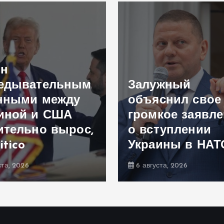
ен
едывательным
Залужный
нными между
объяснил свое
иной и США
громкое заявл
ительно вырос,
о вступлении
itico
Украины в НАТ
ста, 2026
6 августа, 2026