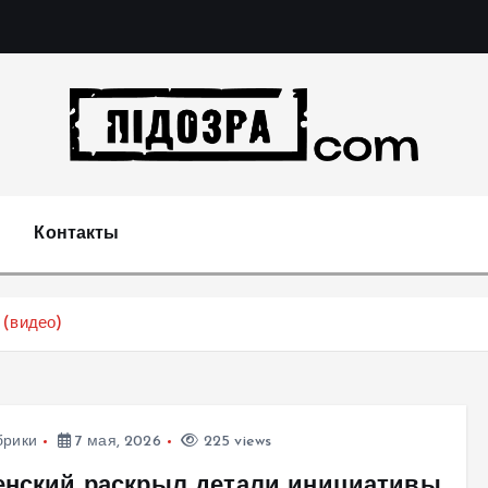
Подозрения и факты преступных действий в экономи
т
Контакты
 (видео)
брики
7 мая, 2026
225 views
енский раскрыл детали инициативы