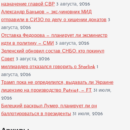
назначение главой СВР
3 августа, 2026
Александр Баньков — экс-чиновник МИД
отправили в СИЗО по делу о хищении донатов
3
августа, 2026
Отставка Федорова — планирует ли эксминистр
идти в политику — СМИ
3 августа, 2026
Зеленский обновил состав СНБО: кто покинул
Совет
3 августа, 2026
миллиардер отказался говорить о Starlink
1
августа, 2026
Трамп пока не определился, выдавать ли Украине
лицензию на производство Patriot, — FT
31 июля,
2026
Билецкий раскрыл Лумер, планирует ли он
баллотироваться в президенты
31 июля, 2026