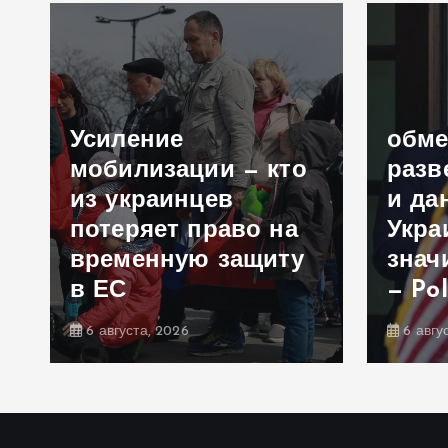
Усиление
обм
мобилизации — кто
разв
из украинцев
и да
потеряет право на
Укра
временную защиту
знач
в ЕС
— Pol
6 августа, 2026
6 авгу