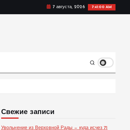
7 августа, 2026
7:41:01 AM
ке, политике и социальных сферах жизни Украины и не
олько
Свежие записи
Увольнение из Верховной Рады — куда исчез 71