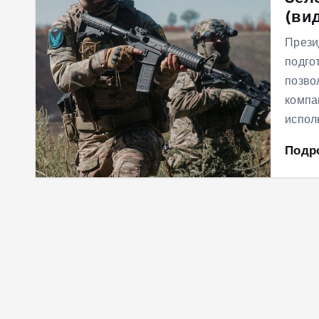
(ви
м
у
Прези
подго
позво
компа
испол
Подр