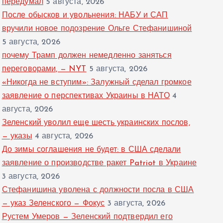
передумал
5 августа, 2026
После обысков и увольнения: НАБУ и САП
вручили новое подозрение Ольге Стефанишиной
5 августа, 2026
почему Трамп должен немедленно заняться
переговорами, — NYT
5 августа, 2026
«Никогда не вступим»: Залужный сделал громкое
заявление о перспективах Украины в НАТО
4
августа, 2026
Зеленский уволил еще шесть украинских послов,
— указы
4 августа, 2026
До зимы соглашения не будет: в США сделали
заявление о производстве ракет Patriot в Украине
3 августа, 2026
Стефанишина уволена с должности посла в США
— указ Зеленского — Фокус
3 августа, 2026
Рустем Умеров — Зеленский подтвердил его