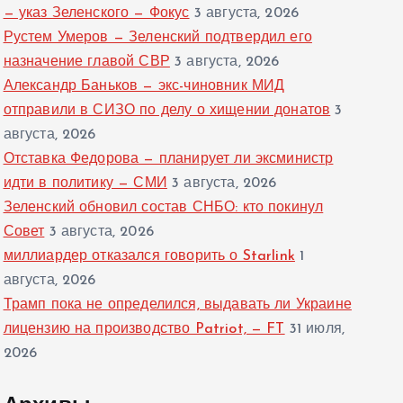
— указ Зеленского — Фокус
3 августа, 2026
Рустем Умеров — Зеленский подтвердил его
назначение главой СВР
3 августа, 2026
Александр Баньков — экс-чиновник МИД
отправили в СИЗО по делу о хищении донатов
3
августа, 2026
Отставка Федорова — планирует ли эксминистр
идти в политику — СМИ
3 августа, 2026
Зеленский обновил состав СНБО: кто покинул
Совет
3 августа, 2026
миллиардер отказался говорить о Starlink
1
августа, 2026
Трамп пока не определился, выдавать ли Украине
лицензию на производство Patriot, — FT
31 июля,
2026