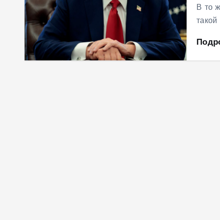
В то 
такой
Подр