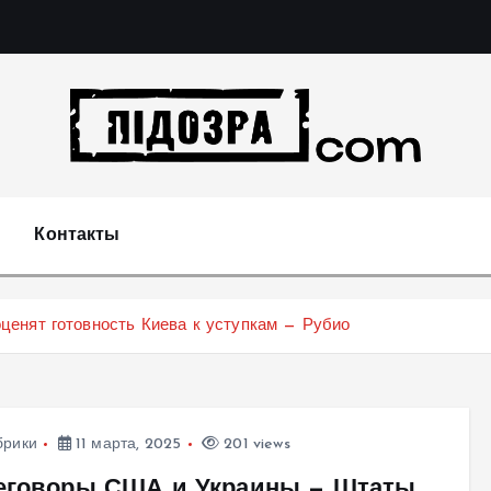
Подозрения и факты преступных действий в экономи
т
Контакты
енят готовность Киева к уступкам — Рубио
брики
11 марта, 2025
201 views
еговоры США и Украины — Штаты