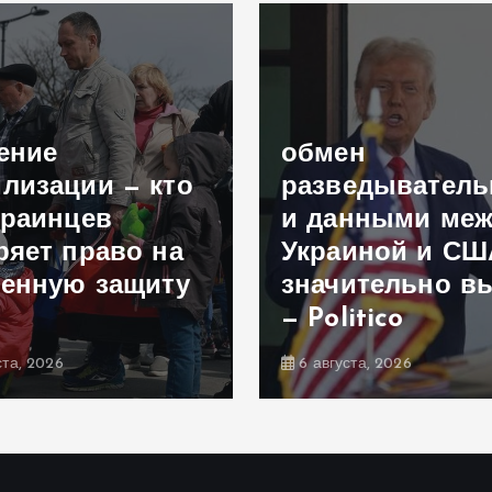
ение
обмен
лизации — кто
разведывател
краинцев
и данными меж
ряет право на
Украиной и СШ
енную защиту
значительно в
— Politico
ста, 2026
6 августа, 2026