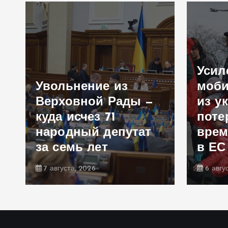
Усил
Увольнение из
моби
Верховной Рады —
из у
куда исчез 71
поте
народный депутат
врем
за семь лет
в ЕС
7 августа, 2026
6 авгу