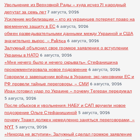
Увольнение из Верховной Рады — куда исчез 71 народный
депутат за семь лет
7 августа, 2026
Усиление мобилизации — кто из украинцев потеряет право на
временную защиту в ЕС
6 августа, 2026
обмен разведывательными данными между Украиной и США
значительно вырос, — Politico
6 августа, 2026
Залужный объяснил свое громкое заявление о вступлении
Украины в НАТО
6 августа, 2026
«Мне нечего было и нечего скрывать»: Стефанишина
прокомментировала новое подозрение
6 августа, 2026
Говорили о завершении войны в Украине: экс-чиновники ЕС и
РФ провели тайные переговоры, — СМИ
6 августа, 2026
Иран готовил удар по Украине — почему Тегеран передумал
5 августа, 2026
После обысков и увольнения: НАБУ и САП вручили новое
подозрение Ольге Стефанишиной
5 августа, 2026
почему Трамп должен немедленно заняться переговорами, —
NYT
5 августа, 2026
«Никогда не вступим»: Залужный сделал громкое заявление