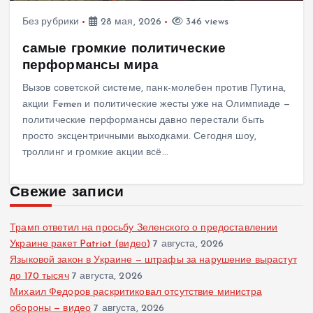
Без рубрики
28 мая, 2026
346 views
самые громкие политические
перформансы мира
Вызов советской системе, панк-молебен против Путина,
акции Femen и политические жесты уже на Олимпиаде —
политические перформансы давно перестали быть
просто эксцентричными выходками. Сегодня шоу,
троллинг и громкие акции всё…
Свежие записи
Трамп ответил на просьбу Зеленского о предоставлении
Украине ракет Patriot (видео)
7 августа, 2026
Языковой закон в Украине — штрафы за нарушение вырастут
до 170 тысяч
7 августа, 2026
Михаил Федоров раскритиковал отсутствие министра
обороны — видео
7 августа, 2026