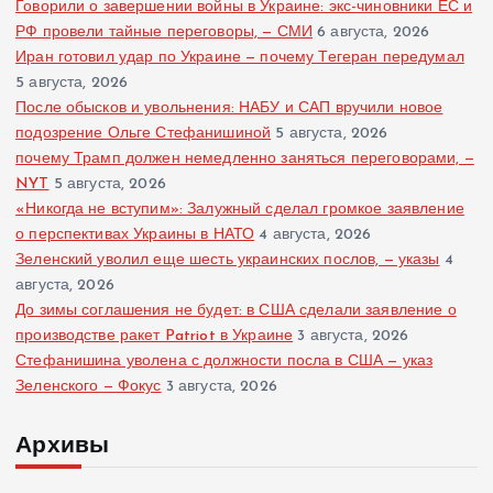
Говорили о завершении войны в Украине: экс-чиновники ЕС и
РФ провели тайные переговоры, — СМИ
6 августа, 2026
Иран готовил удар по Украине — почему Тегеран передумал
5 августа, 2026
После обысков и увольнения: НАБУ и САП вручили новое
подозрение Ольге Стефанишиной
5 августа, 2026
почему Трамп должен немедленно заняться переговорами, —
NYT
5 августа, 2026
«Никогда не вступим»: Залужный сделал громкое заявление
о перспективах Украины в НАТО
4 августа, 2026
Зеленский уволил еще шесть украинских послов, — указы
4
августа, 2026
До зимы соглашения не будет: в США сделали заявление о
производстве ракет Patriot в Украине
3 августа, 2026
Стефанишина уволена с должности посла в США — указ
Зеленского — Фокус
3 августа, 2026
Архивы