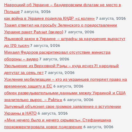
Навроцкий об Украине — бандеровским флагам не место в
Польше
7 августа, 2026
как война в Украине подняла КНДР «с колен»
7 августа, 2026
Трамп ответил на просьбу Зеленского о предоставлении
Украине ракет Patriot (видео)
7 августа, 2026
Языковой закон в Украине — штрафы за нарушение вырастут
до 170 тысяч
7 августа, 2026
Михаил Федоров раскритиковал отсутствие министра
обороны — видео
7 августа, 2026
Увольнение из Верховной Рады — куда исчез 71 народный
депутат за семь лет
7 августа, 2026
Усиление мобилизации — кто из украинцев потеряет право на
временную защиту в ЕС
6 августа, 2026
обмен разведывательными данными между Украиной и США
значительно вырос, — Politico
6 августа, 2026
Залужный объяснил свое громкое заявление о вступлении
Украины в НАТО
6 августа, 2026
«Мне нечего было и нечего скрывать»: Стефанишина
прокомментировала новое подозрение
6 августа, 2026