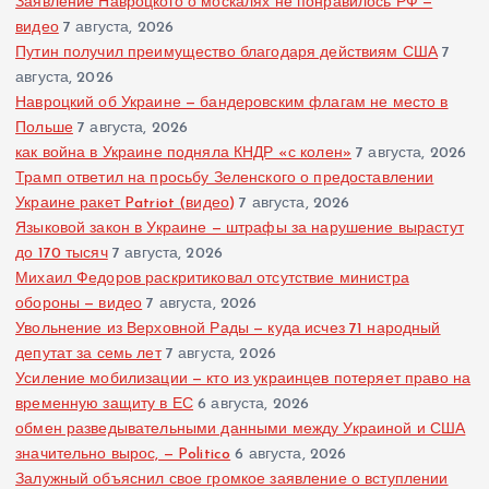
Заявление Навроцкого о москалях не понравилось РФ —
видео
7 августа, 2026
Путин получил преимущество благодаря действиям США
7
августа, 2026
Навроцкий об Украине — бандеровским флагам не место в
Польше
7 августа, 2026
как война в Украине подняла КНДР «с колен»
7 августа, 2026
Трамп ответил на просьбу Зеленского о предоставлении
Украине ракет Patriot (видео)
7 августа, 2026
Языковой закон в Украине — штрафы за нарушение вырастут
до 170 тысяч
7 августа, 2026
Михаил Федоров раскритиковал отсутствие министра
обороны — видео
7 августа, 2026
Увольнение из Верховной Рады — куда исчез 71 народный
депутат за семь лет
7 августа, 2026
Усиление мобилизации — кто из украинцев потеряет право на
временную защиту в ЕС
6 августа, 2026
обмен разведывательными данными между Украиной и США
значительно вырос, — Politico
6 августа, 2026
Залужный объяснил свое громкое заявление о вступлении