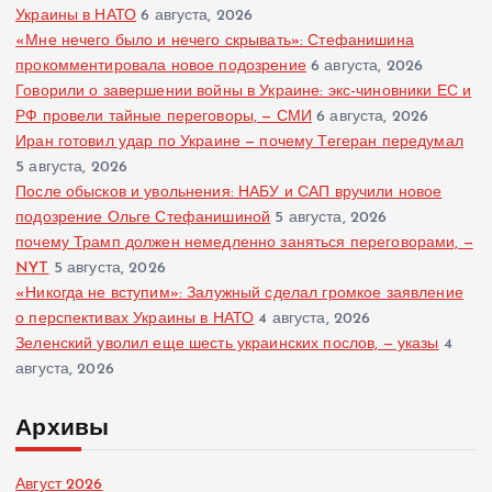
Украины в НАТО
6 августа, 2026
«Мне нечего было и нечего скрывать»: Стефанишина
прокомментировала новое подозрение
6 августа, 2026
Говорили о завершении войны в Украине: экс-чиновники ЕС и
РФ провели тайные переговоры, — СМИ
6 августа, 2026
Иран готовил удар по Украине — почему Тегеран передумал
5 августа, 2026
После обысков и увольнения: НАБУ и САП вручили новое
подозрение Ольге Стефанишиной
5 августа, 2026
почему Трамп должен немедленно заняться переговорами, —
NYT
5 августа, 2026
«Никогда не вступим»: Залужный сделал громкое заявление
о перспективах Украины в НАТО
4 августа, 2026
Зеленский уволил еще шесть украинских послов, — указы
4
августа, 2026
Архивы
Август 2026