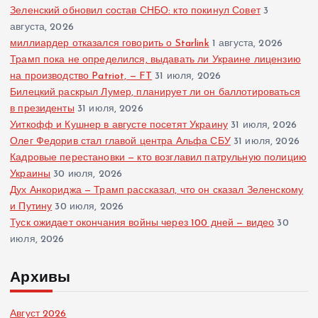
Зеленский обновил состав СНБО: кто покинул Совет
3
августа, 2026
миллиардер отказался говорить о Starlink
1 августа, 2026
Трамп пока не определился, выдавать ли Украине лицензию
на производство Patriot, — FT
31 июля, 2026
Билецкий раскрыл Лумер, планирует ли он баллотироваться
в президенты
31 июля, 2026
Уиткофф и Кушнер в августе посетят Украину
31 июля, 2026
Олег Федорив стал главой центра Альфа СБУ
31 июля, 2026
Кадровые перестановки — кто возглавил патрульную полицию
Украины
30 июля, 2026
Дух Анкориджа — Трамп рассказал, что он сказал Зеленскому
и Путину
30 июля, 2026
Туск ожидает окончания войны через 100 дней — видео
30
июля, 2026
Архивы
Август 2026