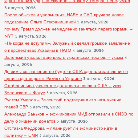
Иран готовил удар по Украине — почему Тегеран передумал
5 августа, 2026
После обысков и увольнения: НАБУ и САП вручили новое
подозрение Ольге Стефанишиной
5 августа, 2026
почему Трамп должен немедленно заняться переговорами, —
NYT
5 августа, 2026
«Никогда не вступим»: Залужный сделал громкое заявление
о перспективах Украины в НАТО
4 августа, 2026
Зеленский уволил еще шесть украинских послов, — указы
4
августа, 2026
До зимы соглашения не будет: в США сделали заявление о
производстве ракет Patriot в Украине
3 августа, 2026
Стефанишина уволена с должности посла в США — указ
Зеленского — Фокус
3 августа, 2026
Рустем Умеров — Зеленский подтвердил его назначение
главой СВР
3 августа, 2026
Александр Баньков — экс-чиновник МИД отправили в СИЗО по
делу о хищении донатов
3 августа, 2026
Отставка Федорова — планирует ли эксминистр идти в
политику — СМИ
3 августа, 2026