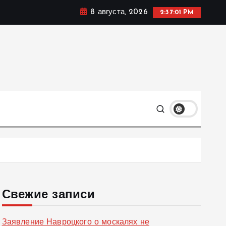
8 августа, 2026
2:37:02 PM
ке, политике и социальных сферах жизни Украины и не
олько
Свежие записи
Заявление Навроцкого о москалях не