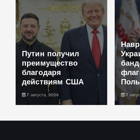
Навр
Путин получил
Укра
преимущество
банд
благодаря
флаг
действиям США
Пол
7 августа, 2026
7 авгу