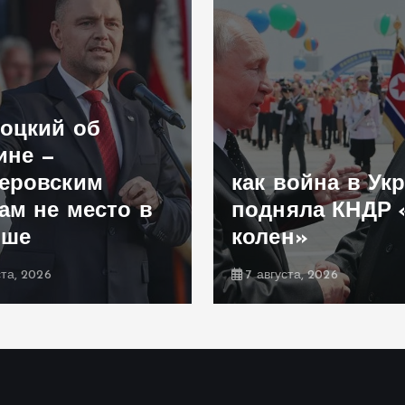
оцкий об
ине —
еровским
как война в Ук
ам не место в
подняла КНДР 
ьше
колен»
ста, 2026
7 августа, 2026