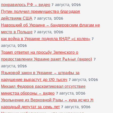
понравилось РФ — видео
7 августа, 2026
Путин получил преимущество благодаря
действиям США
7 августа, 2026
Навроцкий об Украине — бандеровским флагам не
место в Польше
7 августа, 2026
как война в Украине подняла КНДР «с колен»
7
августа, 2026
Трамп ответил на просьбу Зеленского о
предоставлении Украине ракет Patriot (видео)
7
августа, 2026
Языковой закон в Украине — штрафы за
нарушение вырастут до 170 тысяч
7 августа, 2026
Михаил Федоров раскритиковал отсутствие
министра обороны — видео
7 августа, 2026
Увольнение из Верховной Рады — куда исчез 71
народный депутат за семь лет
7 августа, 2026