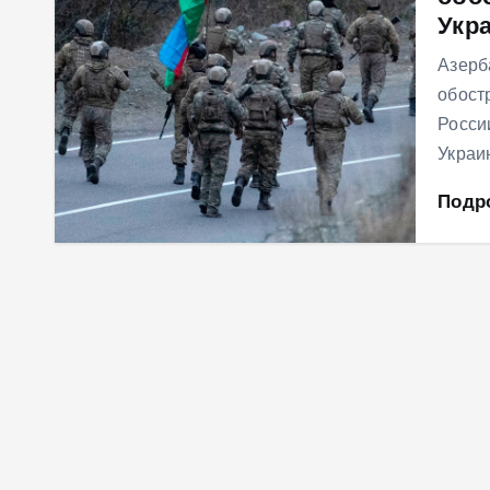
Укр
м
у
Азерб
обост
Росси
Украи
Подр