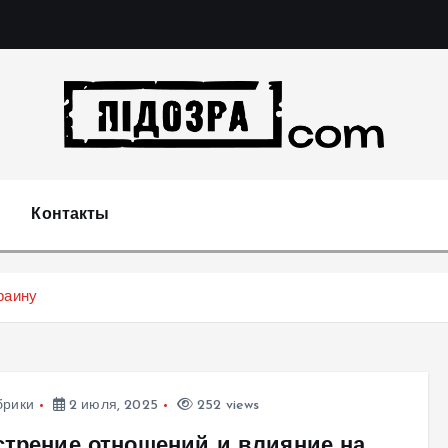
Подозрения и факты преступных действий в экономи
т
Контакты
раину
брики
2 июля, 2025
252 views
стрение отношений и влияние на