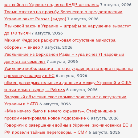
как война в Украине подняла КНДР «с колен»
7 августа, 2026
Трамп ответил на просьбу Зеленского о предоставлении
Украине ракет Patriot (видео)
7 августа, 2026
Языковой закон в Украине — штрафы за нарушение вырастут
до 170 тысяч
7 августа, 2026
Михаил Федоров раскритиковал отсутствие министра
обороны — видео
7 августа, 2026
Увольнение из Верховной Рады — куда исчез 71 народный
депутат за семь лет
7 августа, 2026
Усиление мобилизации — кто из украинцев потеряет право на
временную защиту в ЕС
6 августа, 2026
обмен разведывательными данными между Украиной и США
значительно вырос, — Politico
6 августа, 2026
Залужный объяснил свое громкое заявление о вступлении
Украины в НАТО
6 августа, 2026
«Мне нечего было и нечего скрывать»: Стефанишина
прокомментировала новое подозрение
6 августа, 2026
Говорили о завершении войны в Украине: экс-чиновники ЕС и
РФ провели тайные переговоры, — СМИ
6 августа, 2026