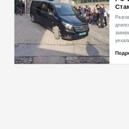
Ста
м
у
Разго
длилс
завер
уехал
Подр