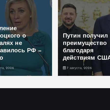
ление
оцкого о
Путин получил
алях не
преимущество
авилось РФ —
благодаря
о
действиям СШ
ста, 2026
7 августа, 2026