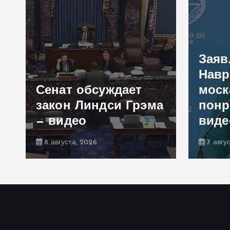
Заяв
Навр
Сенат обсуждает
моск
закон Линдси Грэма
понр
— видео
виде
8 августа, 2026
7 авгу