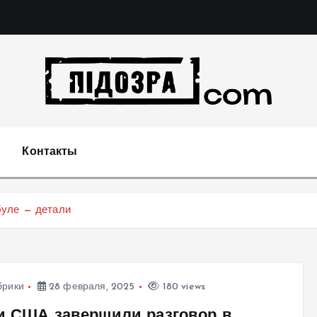
Подозрения и факты преступных действий в экономи
т
Контакты
буле — детали
брики
28 февраля, 2025
180 views
и США завершили разговор в