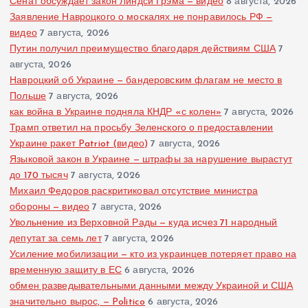
Сенат обсуждает закон Линдси Грэма — видео
8 августа, 2026
Заявление Навроцкого о москалях не понравилось РФ —
видео
7 августа, 2026
Путин получил преимущество благодаря действиям США
7
августа, 2026
Навроцкий об Украине — бандеровским флагам не место в
Польше
7 августа, 2026
как война в Украине подняла КНДР «с колен»
7 августа, 2026
Трамп ответил на просьбу Зеленского о предоставлении
Украине ракет Patriot (видео)
7 августа, 2026
Языковой закон в Украине — штрафы за нарушение вырастут
до 170 тысяч
7 августа, 2026
Михаил Федоров раскритиковал отсутствие министра
обороны — видео
7 августа, 2026
Увольнение из Верховной Рады — куда исчез 71 народный
депутат за семь лет
7 августа, 2026
Усиление мобилизации — кто из украинцев потеряет право на
временную защиту в ЕС
6 августа, 2026
обмен разведывательными данными между Украиной и США
значительно вырос, — Politico
6 августа, 2026