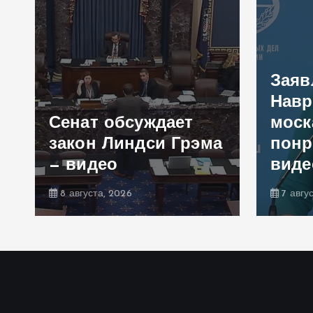
Заяв
Навр
Сенат обсуждает
моск
закон Линдси Грэма
понр
— видео
виде
8 августа, 2026
7 авгу