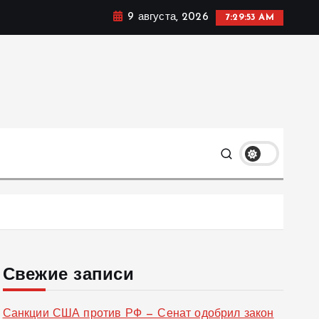
9 августа, 2026
7:29:53 AM
ке, политике и социальных сферах жизни Украины и не
олько
Свежие записи
Санкции США против РФ — Сенат одобрил закон