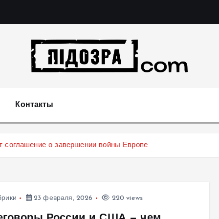
Подозрения и факты преступных действий в экономи
т
Контакты
т соглашение о завершении войны Европе
брики
23 февраля, 2026
220 views
еговоры России и США — чем