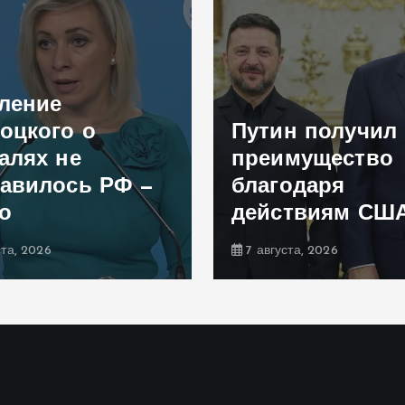
ление
оцкого о
Путин получил
алях не
преимущество
авилось РФ —
благодаря
о
действиям СШ
ста, 2026
7 августа, 2026