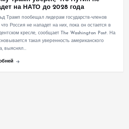
адет на НАТО до 2028 года
ьд Трамп пообещал лидерам государств-членов
 что Россия не нападет на них, пока он остается в
дентском кресле, сообщает The Washington Post. На
сновывается такая уверенность американского
а, выяснял…
обней