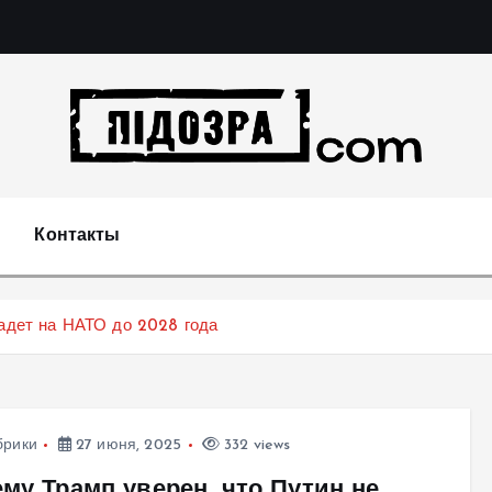
Подозрения и факты преступных действий в экономи
т
Контакты
падет на НАТО до 2028 года
брики
27 июня, 2025
332 views
му Трамп уверен, что Путин не