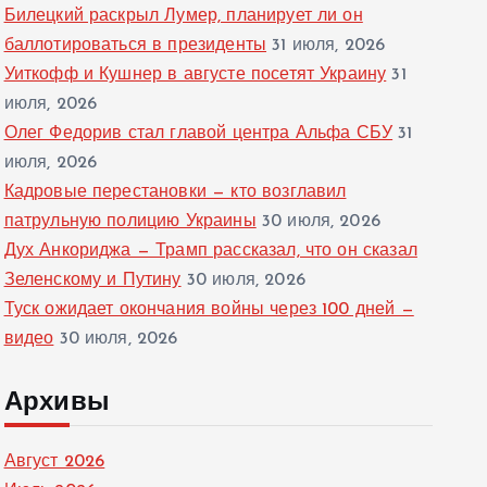
Билецкий раскрыл Лумер, планирует ли он
баллотироваться в президенты
31 июля, 2026
Уиткофф и Кушнер в августе посетят Украину
31
июля, 2026
Олег Федорив стал главой центра Альфа СБУ
31
июля, 2026
Кадровые перестановки — кто возглавил
патрульную полицию Украины
30 июля, 2026
Дух Анкориджа — Трамп рассказал, что он сказал
Зеленскому и Путину
30 июля, 2026
Туск ожидает окончания войны через 100 дней —
видео
30 июля, 2026
Архивы
Август 2026