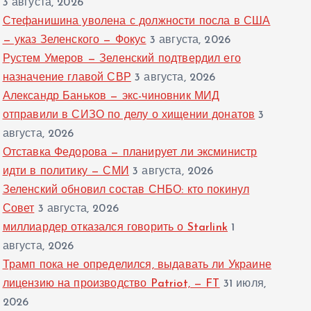
3 августа, 2026
Стефанишина уволена с должности посла в США
— указ Зеленского — Фокус
3 августа, 2026
Рустем Умеров — Зеленский подтвердил его
назначение главой СВР
3 августа, 2026
Александр Баньков — экс-чиновник МИД
отправили в СИЗО по делу о хищении донатов
3
августа, 2026
Отставка Федорова — планирует ли эксминистр
идти в политику — СМИ
3 августа, 2026
Зеленский обновил состав СНБО: кто покинул
Совет
3 августа, 2026
миллиардер отказался говорить о Starlink
1
августа, 2026
Трамп пока не определился, выдавать ли Украине
лицензию на производство Patriot, — FT
31 июля,
2026