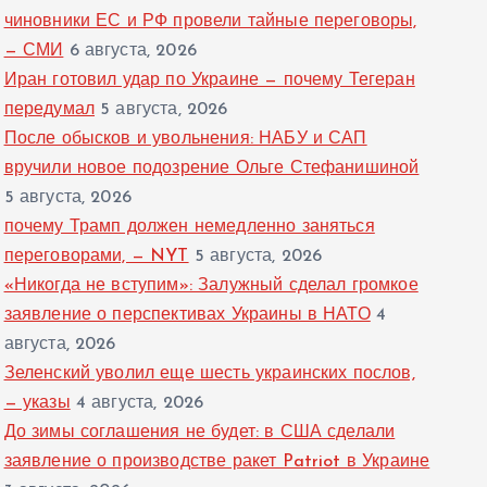
чиновники ЕС и РФ провели тайные переговоры,
— СМИ
6 августа, 2026
Иран готовил удар по Украине — почему Тегеран
передумал
5 августа, 2026
После обысков и увольнения: НАБУ и САП
вручили новое подозрение Ольге Стефанишиной
5 августа, 2026
почему Трамп должен немедленно заняться
переговорами, — NYT
5 августа, 2026
«Никогда не вступим»: Залужный сделал громкое
заявление о перспективах Украины в НАТО
4
августа, 2026
Зеленский уволил еще шесть украинских послов,
— указы
4 августа, 2026
До зимы соглашения не будет: в США сделали
заявление о производстве ракет Patriot в Украине