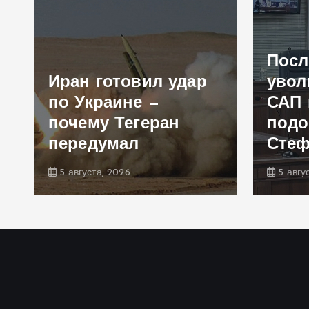
Посл
Иран готовил удар
увол
по Украине —
САП 
почему Тегеран
подо
передумал
Сте
5 августа, 2026
5 авгу