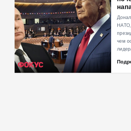
нап
м
у
Донал
НАТО,
прези
чем о
лидер
Подр