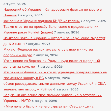
августа, 2026
Навроцкий об Украине — бандеровским флагам не место в
Польше
7 августа, 2026
как война в Украине подняла КНДР «с колен»
7 августа, 2026
Трамп ответил на просьбу Зеленского о предоставлении
Украине ракет Patriot (видео)
7 августа, 2026
Языковой закон в Украине — штрафы за нарушение вырастут
до 170 тысяч
7 августа, 2026
Михаил Федоров раскритиковал отсутствие министра
обороны — видео
7 августа, 2026
Увольнение из Верховной Рады — куда исчез 71 народный
депутат за семь лет
7 августа, 2026
Усиление мобилизации — кто из украинцев потеряет право на
временную защиту в ЕС
6 августа, 2026
обмен разведывательными данными между Украиной и США
значительно вырос, — Politico
6 августа, 2026
Залужный объяснил свое громкое заявление о вступлении
Украины в НАТО
6 августа, 2026
«Мне нечего было и нечего скрывать»: Стефанишина