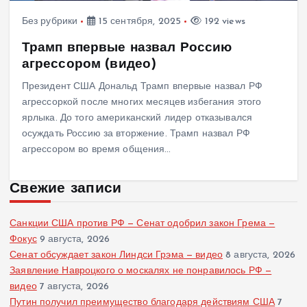
Без рубрики
15 сентября, 2025
192 views
Трамп впервые назвал Россию
агрессором (видео)
Президент США Дональд Трамп впервые назвал РФ
агрессоркой после многих месяцев избегания этого
ярлыка. До того американский лидер отказывался
осуждать Россию за вторжение. Трамп назвал РФ
агрессором во время общения…
Свежие записи
Санкции США против РФ — Сенат одобрил закон Грема —
Фокус
9 августа, 2026
Сенат обсуждает закон Линдси Грэма — видео
8 августа, 2026
Заявление Навроцкого о москалях не понравилось РФ —
видео
7 августа, 2026
Путин получил преимущество благодаря действиям США
7