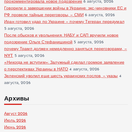
прокомментировала новое подозрение
6 августа, 2026
Говорили о завершении войны в Украине: экс-чиновники ЕС и
РФ провели тайные переговоры, — СМИ
6 августа, 2026
Иран готовил удар по Украине — почему Тегеран передумал
5 августа, 2026
После обысков и увольнения: НАБУ и САП вручили новое
подозрение Ольге Стефанишиной
5 августа, 2026
почему Трамп должен немедленно заняться переговорами, —
NYT
5 августа, 2026
«Никогда не вступим»: Залужный сделал громкое заявление
о перспективах Украины в НАТО
4 августа, 2026
Зеленский уволил еще шесть украинских послов, — указы
4
августа, 2026
Архивы
Август 2026
Июль 2026
Июнь 2026