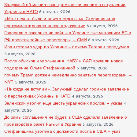
Залужный объяснил свое громкое заявление о вступлении
Украины в НАТО
6 августа, 2026
«Мне нечего было и нечего скрывать»: Стефанишина
прокомментировала новое подозрение
6 августа, 2026
Говорили о завершении войны в Украине: экс-чиновники ЕС и
РФ провели тайные переговоры, — СМИ
6 августа, 2026
Иран готовил удар по Украине — почему Тегеран передумал
5 августа, 2026
После обысков и увольнения: НАБУ и САП вручили новое
подозрение Ольге Стефанишиной
5 августа, 2026
почему Трамп должен немедленно заняться переговорами, —
NYT
5 августа, 2026
«Никогда не вступим»: Залужный сделал громкое заявление
о перспективах Украины в НАТО
4 августа, 2026
Зеленский уволил еще шесть украинских послов, — указы
4
августа, 2026
До зимы соглашения не будет: в США сделали заявление о
производстве ракет Patriot в Украине
3 августа, 2026
Стефанишина уволена с должности посла в США — указ