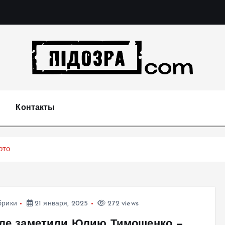
Подозрения и факты преступных действий в экономи
т
Контакты
ото
брики
21 января, 2025
272 views
але заметили Юлию Тимошенко —