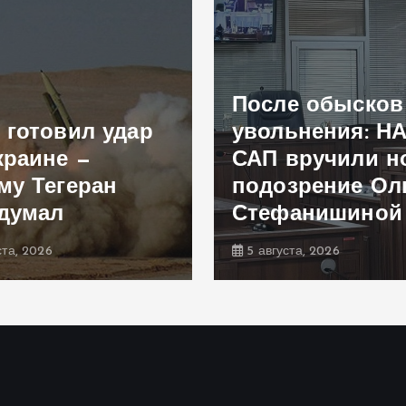
После обысков
 готовил удар
увольнения: Н
краине —
САП вручили н
му Тегеран
подозрение Ол
думал
Стефанишиной
ста, 2026
5 августа, 2026