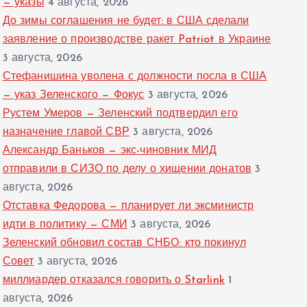
— указы
4 августа, 2026
До зимы соглашения не будет: в США сделали
заявление о производстве ракет Patriot в Украине
3 августа, 2026
Стефанишина уволена с должности посла в США
— указ Зеленского — Фокус
3 августа, 2026
Рустем Умеров — Зеленский подтвердил его
назначение главой СВР
3 августа, 2026
Александр Баньков — экс-чиновник МИД
отправили в СИЗО по делу о хищении донатов
3
августа, 2026
Отставка Федорова — планирует ли эксминистр
идти в политику — СМИ
3 августа, 2026
Зеленский обновил состав СНБО: кто покинул
Совет
3 августа, 2026
миллиардер отказался говорить о Starlink
1
августа, 2026