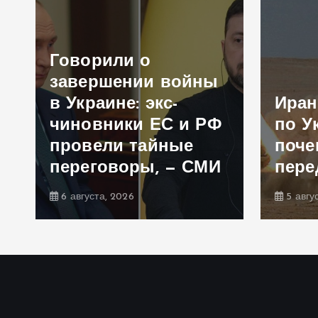
Говорили о
и
завершении войны
в Украине: экс-
Иран
чиновники ЕС и РФ
по У
а
провели тайные
поче
переговоры, — СМИ
пере
6 августа, 2026
5 авгу