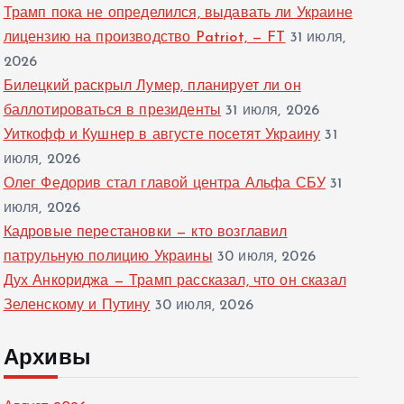
Трамп пока не определился, выдавать ли Украине
лицензию на производство Patriot, — FT
31 июля,
2026
Билецкий раскрыл Лумер, планирует ли он
баллотироваться в президенты
31 июля, 2026
Уиткофф и Кушнер в августе посетят Украину
31
июля, 2026
Олег Федорив стал главой центра Альфа СБУ
31
июля, 2026
Кадровые перестановки — кто возглавил
патрульную полицию Украины
30 июля, 2026
Дух Анкориджа — Трамп рассказал, что он сказал
Зеленскому и Путину
30 июля, 2026
Архивы