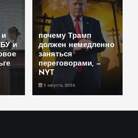
 и
почему Трамп
АБУ и
должен немедленно
овое
заняться
ьге
переговорами, —
NYT
5 августа, 2026