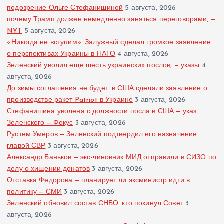
подозрение Ольге Стефанишиной
5 августа, 2026
почему Трамп должен немедленно заняться переговорами, —
NYT
5 августа, 2026
«Никогда не вступим»: Залужный сделал громкое заявление
о перспективах Украины в НАТО
4 августа, 2026
Зеленский уволил еще шесть украинских послов, — указы
4
августа, 2026
До зимы соглашения не будет: в США сделали заявление о
производстве ракет Patriot в Украине
3 августа, 2026
Стефанишина уволена с должности посла в США — указ
Зеленского — Фокус
3 августа, 2026
Рустем Умеров — Зеленский подтвердил его назначение
главой СВР
3 августа, 2026
Александр Баньков — экс-чиновник МИД отправили в СИЗО по
делу о хищении донатов
3 августа, 2026
Отставка Федорова — планирует ли эксминистр идти в
политику — СМИ
3 августа, 2026
Зеленский обновил состав СНБО: кто покинул Совет
3
августа, 2026