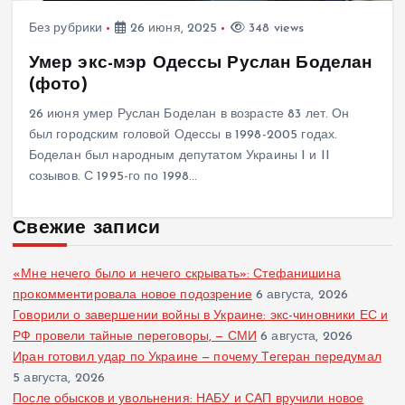
Без рубрики
26 июня, 2025
348 views
Умер экс-мэр Одессы Руслан Боделан
(фото)
26 июня умер Руслан Боделан в возрасте 83 лет. Он
был городским головой Одессы в 1998-2005 годах.
Боделан был народным депутатом Украины I и II
созывов. С 1995-го по 1998…
Свежие записи
«Мне нечего было и нечего скрывать»: Стефанишина
прокомментировала новое подозрение
6 августа, 2026
Говорили о завершении войны в Украине: экс-чиновники ЕС и
РФ провели тайные переговоры, — СМИ
6 августа, 2026
Иран готовил удар по Украине — почему Тегеран передумал
5 августа, 2026
После обысков и увольнения: НАБУ и САП вручили новое