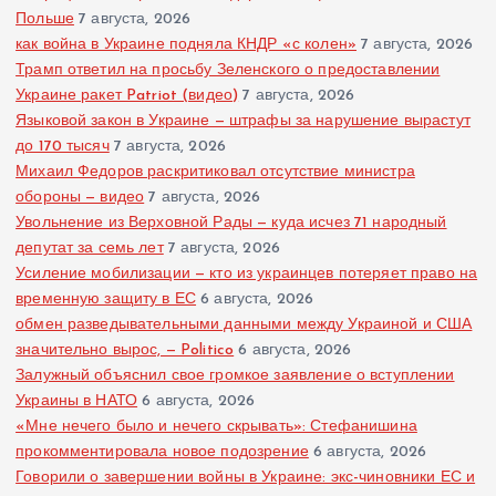
Польше
7 августа, 2026
как война в Украине подняла КНДР «с колен»
7 августа, 2026
Трамп ответил на просьбу Зеленского о предоставлении
Украине ракет Patriot (видео)
7 августа, 2026
Языковой закон в Украине — штрафы за нарушение вырастут
до 170 тысяч
7 августа, 2026
Михаил Федоров раскритиковал отсутствие министра
обороны — видео
7 августа, 2026
Увольнение из Верховной Рады — куда исчез 71 народный
депутат за семь лет
7 августа, 2026
Усиление мобилизации — кто из украинцев потеряет право на
временную защиту в ЕС
6 августа, 2026
обмен разведывательными данными между Украиной и США
значительно вырос, — Politico
6 августа, 2026
Залужный объяснил свое громкое заявление о вступлении
Украины в НАТО
6 августа, 2026
«Мне нечего было и нечего скрывать»: Стефанишина
прокомментировала новое подозрение
6 августа, 2026
Говорили о завершении войны в Украине: экс-чиновники ЕС и