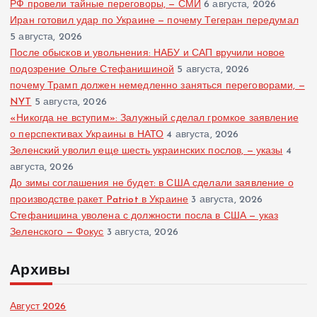
РФ провели тайные переговоры, — СМИ
6 августа, 2026
Иран готовил удар по Украине — почему Тегеран передумал
5 августа, 2026
После обысков и увольнения: НАБУ и САП вручили новое
подозрение Ольге Стефанишиной
5 августа, 2026
почему Трамп должен немедленно заняться переговорами, —
NYT
5 августа, 2026
«Никогда не вступим»: Залужный сделал громкое заявление
о перспективах Украины в НАТО
4 августа, 2026
Зеленский уволил еще шесть украинских послов, — указы
4
августа, 2026
До зимы соглашения не будет: в США сделали заявление о
производстве ракет Patriot в Украине
3 августа, 2026
Стефанишина уволена с должности посла в США — указ
Зеленского — Фокус
3 августа, 2026
Архивы
Август 2026