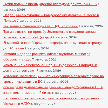
Путин получил преимущество благодаря действиям США
7
августа, 2026
Навроцкий об Украине — бандеровским флагам не место в
Польше
7 августа, 2026
как война в Украине подняла КНДР «с колен»
7 августа, 2026
Трамп ответил на просьбу Зеленского о предоставлении
Украине ракет Patriot (видео)
7 августа, 2026
Языковой закон в Украине — штрафы за нарушение вырастут
до 170 тысяч
7 августа, 2026
Михаил Федоров раскритиковал отсутствие министра
обороны — видео
7 августа, 2026
Увольнение из Верховной Рады — куда исчез 71 народный
депутат за семь лет
7 августа, 2026
Усиление мобилизации — кто из украинцев потеряет право на
временную защиту в ЕС
6 августа, 2026
обмен разведывательными данными между Украиной и США
значительно вырос, — Politico
6 августа, 2026
Залужный объяснил свое громкое заявление о вступлении
Украины в НАТО
6 августа, 2026